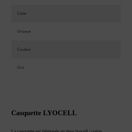
Cible
Unisexe
Couleur
Gris
Casquette LYOCELL
La casquette est fabriquée en tissu lyocell / coton.