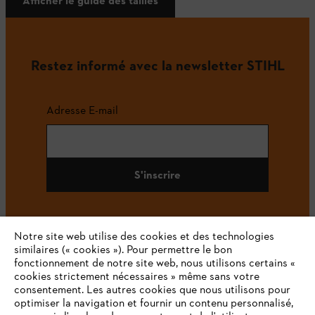
Afficher le guide des tailles
Restez informé avec la newsletter STIHL
Adresse E-mail
S'inscrire
Notre site web utilise des cookies et des technologies
#STIHL
similaires (« cookies »). Pour permettre le bon
fonctionnement de notre site web, nous utilisons certains «
cookies strictement nécessaires » même sans votre
consentement. Les autres cookies que nous utilisons pour
optimiser la navigation et fournir un contenu personnalisé,