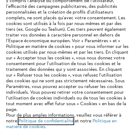
y compris l'analyse du comportement de l'utilisateur,
l'efficacité des campagnes publicitaires, des publicités
personnalisées et la création de profils d'utilisateurs
complets, ne sont placés qu'avec votre consentement. Les
L'Entreprise
cookies sont utilisés à la fois par nous-mêmes et par des
tiers (ex. Google ou Tealium). Ces tiers peuvent également
traiter vos données à caractère personnel en dehors de
l’Espace économique européen. Voir « Paramètres » et «
STIHL FAQ
Politique en matière de cookies » pour vous informer sur les
cookies utilisés par nous-mêmes et par les tiers. En cliquant
sur « Accepter tous les cookies », vous nous donnez votre
consentement pour l’utilisation de tous les cookies et le
VOTRE NAVIGATEUR INTERNET
traitement des données qui y sont associées. En cliquant
Contact
N'EST PLUS PRIS EN CHARGE
sur « Refuser tous les cookies », vous refusez l'utilisation
des cookies qui ne sont pas strictement nécessaires. Sous
Paramètres, vous pouvez accepter ou refuser les cookies
individuels. Vous pouvez retirer votre consentement pour
Vous utilisez un navigateur Internet que nous ne prenons plus
l’utilisation de cookies individuels ou de tous les cookies à
en charge, et certaines fonctionnalités de notre site ne
tout moment avec effet futur sous « Cookies » en bas de la
Politique de protection des données
peuvent fonctionner correctement. Pour une utilisation
page.
optimale de notre site, nous vous recommandons de passer à
Pour de plus amples informations, veuillez vous référer à
Mentions légales
Utilisation des cookies
notre
l'un des navigateurs suivants :
Politique de confidentialité
et notre
Politique en
matière de cookies
.
Informations juridiques