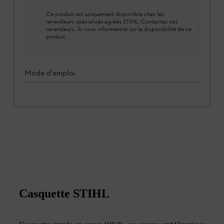
Ce produit est uniquement disponible chez les
revendeurs spécialisés agréés STIHL. Contactez nos
revendeurs, ils vous informeront sur la disponibilité de ce
produit.
Mode d'emploi
Casquette STIHL