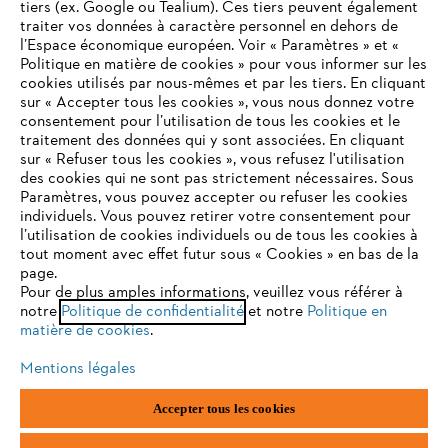
tiers (ex. Google ou Tealium). Ces tiers peuvent également
traiter vos données à caractère personnel en dehors de
l’Espace économique européen. Voir « Paramètres » et «
STIHL FAQ
Politique en matière de cookies » pour vous informer sur les
cookies utilisés par nous-mêmes et par les tiers. En cliquant
sur « Accepter tous les cookies », vous nous donnez votre
consentement pour l’utilisation de tous les cookies et le
VOTRE NAVIGATEUR INTERNET
traitement des données qui y sont associées. En cliquant
Contact
N'EST PLUS PRIS EN CHARGE
sur « Refuser tous les cookies », vous refusez l'utilisation
des cookies qui ne sont pas strictement nécessaires. Sous
Paramètres, vous pouvez accepter ou refuser les cookies
individuels. Vous pouvez retirer votre consentement pour
Vous utilisez un navigateur Internet que nous ne prenons plus
l’utilisation de cookies individuels ou de tous les cookies à
en charge, et certaines fonctionnalités de notre site ne
tout moment avec effet futur sous « Cookies » en bas de la
Politique de protection des données
peuvent fonctionner correctement. Pour une utilisation
page.
optimale de notre site, nous vous recommandons de passer à
Pour de plus amples informations, veuillez vous référer à
Mentions légales
Utilisation des cookies
notre
l'un des navigateurs suivants :
Politique de confidentialité
et notre
Politique en
matière de cookies
.
Informations juridiques
Mentions légales
firefox
chrome
Accepter tous les cookies
ANDREAS STIHL NV, Veurtstraat 117, 2870 Puurs-Sint-Amands,
België/Belgique
safari
edge