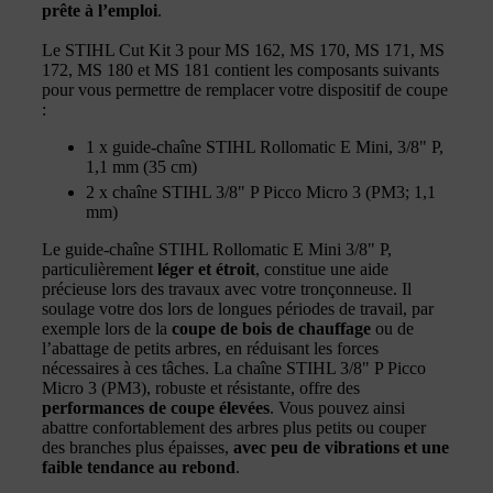
prête à l’emploi
.
Le STIHL Cut Kit 3 pour MS 162, MS 170, MS 171, MS
172, MS 180 et MS 181 contient les composants suivants
pour vous permettre de remplacer votre dispositif de coupe
:
1 x guide-chaîne STIHL Rollomatic E Mini, 3/8" P,
1,1 mm (35 cm)
2 x chaîne STIHL 3/8" P Picco Micro 3 (PM3; 1,1
mm)
Le guide-chaîne STIHL Rollomatic E Mini 3/8" P,
particulièrement
léger et étroit
, constitue une aide
précieuse lors des travaux avec votre tronçonneuse. Il
soulage votre dos lors de longues périodes de travail, par
exemple lors de la
coupe de bois de chauffage
ou de
l’abattage de petits arbres, en réduisant les forces
nécessaires à ces tâches. La chaîne STIHL 3/8" P Picco
Micro 3 (PM3), robuste et résistante, offre des
performances de coupe élevées
. Vous pouvez ainsi
abattre confortablement des arbres plus petits ou couper
des branches plus épaisses,
avec peu de vibrations et une
faible tendance au rebond
.