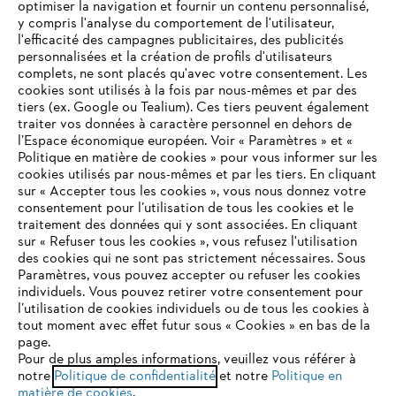
optimiser la navigation et fournir un contenu personnalisé,
y compris l'analyse du comportement de l'utilisateur,
l'efficacité des campagnes publicitaires, des publicités
personnalisées et la création de profils d'utilisateurs
complets, ne sont placés qu'avec votre consentement. Les
L'Entreprise
cookies sont utilisés à la fois par nous-mêmes et par des
tiers (ex. Google ou Tealium). Ces tiers peuvent également
traiter vos données à caractère personnel en dehors de
l’Espace économique européen. Voir « Paramètres » et «
STIHL FAQ
Politique en matière de cookies » pour vous informer sur les
cookies utilisés par nous-mêmes et par les tiers. En cliquant
sur « Accepter tous les cookies », vous nous donnez votre
consentement pour l’utilisation de tous les cookies et le
VOTRE NAVIGATEUR INTERNET
traitement des données qui y sont associées. En cliquant
Contact
N'EST PLUS PRIS EN CHARGE
sur « Refuser tous les cookies », vous refusez l'utilisation
des cookies qui ne sont pas strictement nécessaires. Sous
Paramètres, vous pouvez accepter ou refuser les cookies
individuels. Vous pouvez retirer votre consentement pour
Vous utilisez un navigateur Internet que nous ne prenons plus
l’utilisation de cookies individuels ou de tous les cookies à
en charge, et certaines fonctionnalités de notre site ne
tout moment avec effet futur sous « Cookies » en bas de la
Politique de protection des données
peuvent fonctionner correctement. Pour une utilisation
page.
optimale de notre site, nous vous recommandons de passer à
Pour de plus amples informations, veuillez vous référer à
Mentions légales
Utilisation des cookies
notre
l'un des navigateurs suivants :
Politique de confidentialité
et notre
Politique en
matière de cookies
.