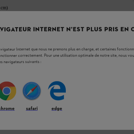
 cm)
ble rebond, le guide-chaîne standard STIHL
VIGATEUR INTERNET N'EST PLUS PRIS EN
es ainsi qu’à la coupe de bois de chauffage ou de
est idéale pour l’entretien des arbres grâce à
ment au rebond et fonctionne en douceur, ce qui
SA 220 tout en profitant d’une
faible tendance
navigateur Internet que nous ne prenons plus en charge, et certaines fonctionn
onctionner correctement. Pour une utilisation optimale de notre site, nous 
es navigateurs suivants :
tés l’un à l’autre
et renforcent dès lors la
ue durée. Vous profitez ainsi de
performances
t sans interruption grâce au changement du
chrome
safari
edge