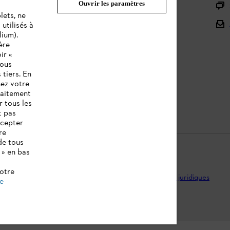
Ouvrir les paramètres
L'Enregistrement
lets, ne
L'Assortiment
utilisés à
lium).
Batteries et Matériel Électrique
ère
ir «
Notices d'emploi
vous
 tiers. En
nez votre
raitement
r tous les
t pas
ccepter
re
de tous
 » en bas
notre
ntions légales
Utilisation des cookies
Informations juridiques
de