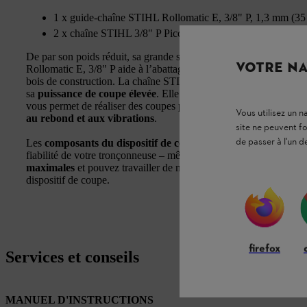
1 x guide-chaîne STIHL Rollomatic E, 3/8" P, 1,3 mm (35
2 x chaîne STIHL 3/8" P Picco Super 3 (PS3), 1,3 mm
De par son poids réduit, sa grande stabilité et sa structure à fai
VOTRE NA
Rollomatic E, 3/8" P aide à l’abattage et à l’ébranchage des arbr
bois de construction. La chaîne STIHL 3/8" P Picco Super 3 (PS3) 
sa
puissance de coupe élevée
. Elle offre un excellent comporte
vous permet de réaliser des coupes précises avec votre STIHL M
Vous utilisez un 
au rebond et aux vibrations
.
site ne peuvent f
de passer à l'un d
Les
composants du dispositif de coupe sont parfaitement adap
fiabilité de votre tronçonneuse – même lors d’utilisations de long
maximales
et pouvez travailler de manière fiable et pratiquemen
dispositif de coupe.
firefox
Services et conseils
MANUEL D'INSTRUCTIONS