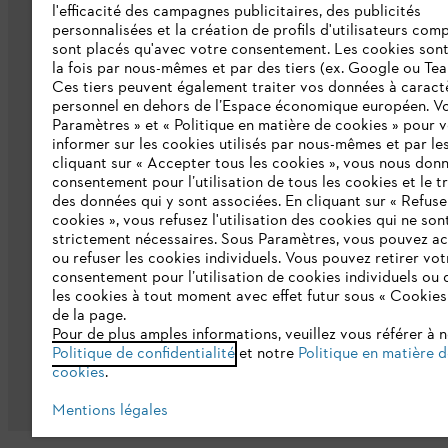
Qui sommes-nous ?
l'efficacité des campagnes publicitaires, des publicités
personnalisées et la création de profils d'utilisateurs comp
Presse
sont placés qu'avec votre consentement. Les cookies sont 
la fois par nous-mêmes et par des tiers (ex. Google ou Tea
Emploi
Ces tiers peuvent également traiter vos données à caract
personnel en dehors de l’Espace économique européen. Vo
Développement durable
Paramètres » et « Politique en matière de cookies » pour 
informer sur les cookies utilisés par nous-mêmes et par les
Ligne Intégrité STIHL
cliquant sur « Accepter tous les cookies », vous nous don
consentement pour l’utilisation de tous les cookies et le t
Catalogue
des données qui y sont associées. En cliquant sur « Refuse
cookies », vous refusez l'utilisation des cookies qui ne son
strictement nécessaires. Sous Paramètres, vous pouvez a
ou refuser les cookies individuels. Vous pouvez retirer vot
consentement pour l’utilisation de cookies individuels ou 
les cookies à tout moment avec effet futur sous « Cookies
de la page.
Pour de plus amples informations, veuillez vous référer à 
Politique de protection des données
Me
Politique de confidentialité
et notre
Politique en matière 
cookies
.
Mentions légales