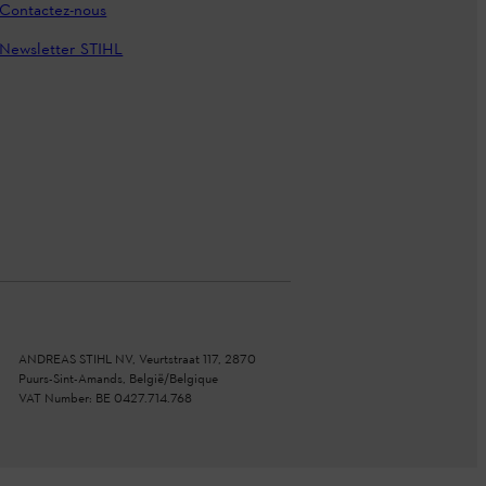
Contactez-nous
Newsletter STIHL
ANDREAS STIHL NV, Veurtstraat 117, 2870
Puurs-Sint-Amands, België/Belgique
VAT Number: BE 0427.714.768