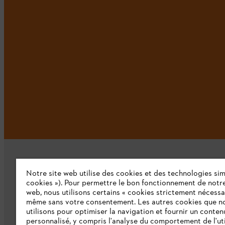
Notre site web utilise des cookies et des technologies simi
cookies »). Pour permettre le bon fonctionnement de notre
web, nous utilisons certains « cookies strictement nécessa
même sans votre consentement. Les autres cookies que n
L'Entreprise
utilisons pour optimiser la navigation et fournir un conten
personnalisé, y compris l'analyse du comportement de l'uti