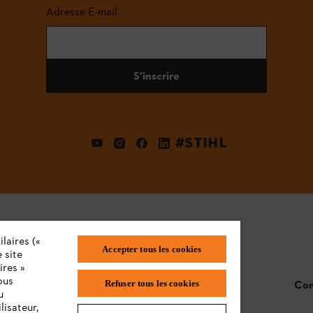
Adresse E-mail
S'inscrire
#STIHL
laires («
Accepter tous les cookies
 site
ires »
ous
STIHL FAQ
Con
Refuser tous les cookies
u
lisateur,