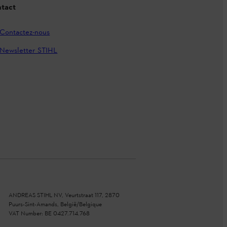
tact
Contactez-nous
Newsletter STIHL
ANDREAS STIHL NV, Veurtstraat 117, 2870
Puurs-Sint-Amands, België/Belgique
VAT Number: BE 0427.714.768