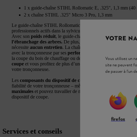
1 x guide-chaîne STIHL Rollomatic E, .325", 1,3 mm (40
2 x chaîne STIHL .325" Micro 3 Pro, 1,3 mm
Le guide-chaîne STIHL Rollomatic E, .325" à faible tendance au
professionnels actifs dans la sylviculture, l’agriculture et l’horticul
Avec son
poids réduit
, le guide-chaîne vous soulage lors du tra
VOTRE NA
l’ébranchage des arbres.
De plus, grâce aux roulements fermés 
nécessite
aucun entretien
. La chaîne à dents semi-douces STIHL
avec la tronçonneuse par ses
performances de coupe accrues
lo
Vous utilisez un 
la coupe du bois de chauffage ou de l’entretien de jeunes plantat
coupe
et vous profitez de plus d’une
faible tendance au rebond 
site ne peuvent f
votre tronçonneuse.
de passer à l'un d
Les
composants du dispositif de coupe sont parfaitement adap
fiabilité de votre tronçonneuse – même lors d’utilisations de long
maximales
et pouvez travailler de manière fiable et pratiquemen
dispositif de coupe.
firefox
Services et conseils