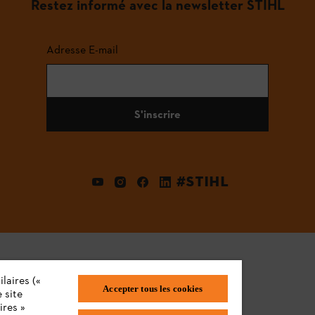
Restez informé avec la newsletter STIHL
Adresse E-mail
S'inscrire
#STIHL
laires («
Accepter tous les cookies
 site
ires »