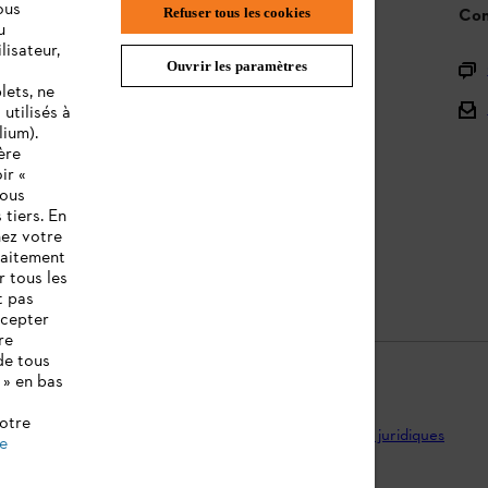
ous
STIHL FAQ
Con
Refuser tous les cookies
u
lisateur,
Ouvrir les paramètres
L'Enregistrement
lets, ne
L'Assortiment
utilisés à
lium).
Batteries et Matériel Électrique
ère
ir «
Notices d'emploi
vous
 tiers. En
nez votre
raitement
r tous les
t pas
ccepter
re
de tous
 » en bas
notre
ntions légales
Utilisation des cookies
Informations juridiques
de