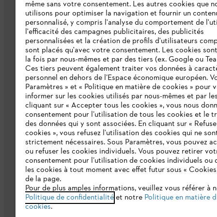
même sans votre consentement. Les autres cookies que n
L'Entreprise
utilisons pour optimiser la navigation et fournir un conten
personnalisé, y compris l'analyse du comportement de l'uti
Qui sommes-nous ?
l'efficacité des campagnes publicitaires, des publicités
personnalisées et la création de profils d'utilisateurs comp
Presse
sont placés qu'avec votre consentement. Les cookies sont 
la fois par nous-mêmes et par des tiers (ex. Google ou Tea
Emploi
Ces tiers peuvent également traiter vos données à caract
personnel en dehors de l’Espace économique européen. Vo
Développement durable
Paramètres » et « Politique en matière de cookies » pour 
informer sur les cookies utilisés par nous-mêmes et par les
Ligne Intégrité STIHL
cliquant sur « Accepter tous les cookies », vous nous don
consentement pour l’utilisation de tous les cookies et le t
Catalogue
des données qui y sont associées. En cliquant sur « Refuse
cookies », vous refusez l'utilisation des cookies qui ne son
strictement nécessaires. Sous Paramètres, vous pouvez a
ou refuser les cookies individuels. Vous pouvez retirer vot
consentement pour l’utilisation de cookies individuels ou 
les cookies à tout moment avec effet futur sous « Cookies
de la page.
Pour de plus amples informations, veuillez vous référer à 
Politique de protection des données
Me
Politique de confidentialité
et notre
Politique en matière 
cookies
.