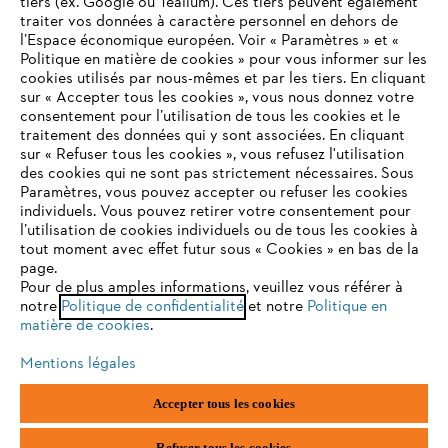
tiers (ex. Google ou Tealium). Ces tiers peuvent également
traiter vos données à caractère personnel en dehors de
l’Espace économique européen. Voir « Paramètres » et «
STIHL FAQ
Politique en matière de cookies » pour vous informer sur les
cookies utilisés par nous-mêmes et par les tiers. En cliquant
sur « Accepter tous les cookies », vous nous donnez votre
consentement pour l’utilisation de tous les cookies et le
VOTRE NAVIGATEUR INTERNET
traitement des données qui y sont associées. En cliquant
Contact
N'EST PLUS PRIS EN CHARGE
sur « Refuser tous les cookies », vous refusez l'utilisation
des cookies qui ne sont pas strictement nécessaires. Sous
Paramètres, vous pouvez accepter ou refuser les cookies
individuels. Vous pouvez retirer votre consentement pour
Vous utilisez un navigateur Internet que nous ne prenons plus
l’utilisation de cookies individuels ou de tous les cookies à
en charge, et certaines fonctionnalités de notre site ne
tout moment avec effet futur sous « Cookies » en bas de la
Politique de protection des données
peuvent fonctionner correctement. Pour une utilisation
page.
optimale de notre site, nous vous recommandons de passer à
Pour de plus amples informations, veuillez vous référer à
Mentions légales
Utilisation des cookies
notre
l'un des navigateurs suivants :
Politique de confidentialité
et notre
Politique en
matière de cookies
.
Informations juridiques
Mentions légales
firefox
chrome
Accepter tous les cookies
ANDREAS STIHL NV, Veurtstraat 117, 2870 Puurs-Sint-Amands,
België/Belgique
safari
edge
VAT Number: BE 0427.714.768
Refuser tous les cookies