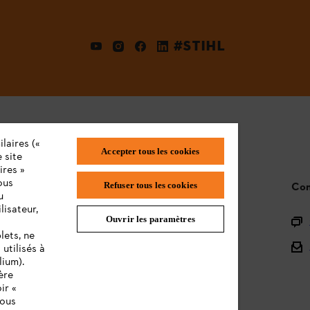
#STIHL
laires («
Accepter tous les cookies
 site
ires »
ous
Refuser tous les cookies
STIHL FAQ
Con
u
lisateur,
Ouvrir les paramètres
L'Enregistrement
lets, ne
L'Assortiment
utilisés à
lium).
Batteries et Matériel Électrique
ère
ir «
Notices d'emploi
vous