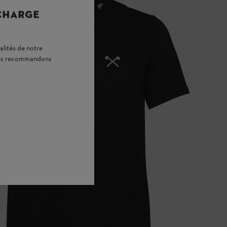
 CHARGE
alités de notre
vous recommandons