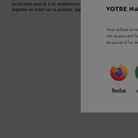
facilement associé à de nombreuses pièces de votre garde-robe. U
VOTRE NA
imprimé en relief sur la poitrine, dans une couleur contrastée.
Vous utilisez un 
site ne peuvent f
de passer à l'un d
firefox