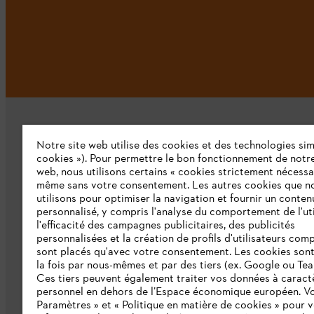
Notre site web utilise des cookies et des technologies simi
cookies »). Pour permettre le bon fonctionnement de notre
web, nous utilisons certains « cookies strictement nécessa
même sans votre consentement. Les autres cookies que n
L'Entreprise
utilisons pour optimiser la navigation et fournir un conten
personnalisé, y compris l'analyse du comportement de l'uti
Qui sommes-nous ?
l'efficacité des campagnes publicitaires, des publicités
personnalisées et la création de profils d'utilisateurs comp
Presse
sont placés qu'avec votre consentement. Les cookies sont 
la fois par nous-mêmes et par des tiers (ex. Google ou Tea
Emploi
Ces tiers peuvent également traiter vos données à caract
personnel en dehors de l’Espace économique européen. Vo
Développement durable
Paramètres » et « Politique en matière de cookies » pour 