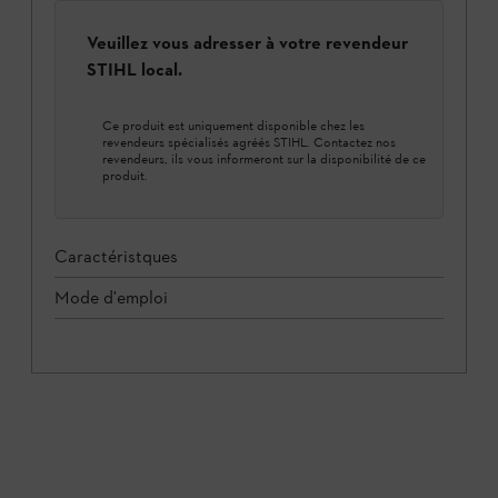
Veuillez vous adresser à votre revendeur
STIHL local.
Ce produit est uniquement disponible chez les
revendeurs spécialisés agréés STIHL. Contactez nos
revendeurs, ils vous informeront sur la disponibilité de ce
produit.
Caractéristques
Mode d'emploi