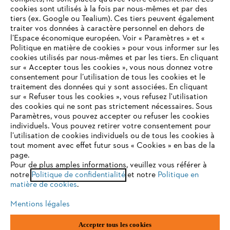
cookies sont utilisés à la fois par nous-mêmes et par des
tiers (ex. Google ou Tealium). Ces tiers peuvent également
traiter vos données à caractère personnel en dehors de
l’Espace économique européen. Voir « Paramètres » et «
Politique en matière de cookies » pour vous informer sur les
cookies utilisés par nous-mêmes et par les tiers. En cliquant
sur « Accepter tous les cookies », vous nous donnez votre
consentement pour l’utilisation de tous les cookies et le
VOTRE NAVIGATEUR INTERNET
traitement des données qui y sont associées. En cliquant
N'EST PLUS PRIS EN CHARGE
sur « Refuser tous les cookies », vous refusez l'utilisation
des cookies qui ne sont pas strictement nécessaires. Sous
Paramètres, vous pouvez accepter ou refuser les cookies
individuels. Vous pouvez retirer votre consentement pour
Vous utilisez un navigateur Internet que nous ne prenons plus
l’utilisation de cookies individuels ou de tous les cookies à
en charge, et certaines fonctionnalités de notre site ne
tout moment avec effet futur sous « Cookies » en bas de la
peuvent fonctionner correctement. Pour une utilisation
page.
optimale de notre site, nous vous recommandons de passer à
Pour de plus amples informations, veuillez vous référer à
notre
l'un des navigateurs suivants :
Politique de confidentialité
et notre
Politique en
matière de cookies
.
Mentions légales
firefox
chrome
Accepter tous les cookies