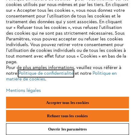
cookies utilisés par nous-mêmes et par les tiers. En cliquant
sur « Accepter tous les cookies », vous nous donnez votre
consentement pour l’utilisation de tous les cookies et le
VOTRE NAVIGATEUR INTERNET
traitement des données qui y sont associées. En cliquant
Contact
N'EST PLUS PRIS EN CHARGE
sur « Refuser tous les cookies », vous refusez l'utilisation
des cookies qui ne sont pas strictement nécessaires. Sous
Paramètres, vous pouvez accepter ou refuser les cookies
individuels. Vous pouvez retirer votre consentement pour
Vous utilisez un navigateur Internet que nous ne prenons plus
l’utilisation de cookies individuels ou de tous les cookies à
en charge, et certaines fonctionnalités de notre site ne
tout moment avec effet futur sous « Cookies » en bas de la
Politique de protection des données
peuvent fonctionner correctement. Pour une utilisation
page.
optimale de notre site, nous vous recommandons de passer à
Pour de plus amples informations, veuillez vous référer à
Mentions légales
Utilisation des cookies
notre
l'un des navigateurs suivants :
Politique de confidentialité
et notre
Politique en
matière de cookies
.
Informations juridiques
Mentions légales
firefox
chrome
Accepter tous les cookies
ANDREAS STIHL NV, Veurtstraat 117, 2870 Puurs-Sint-Amands,
België/Belgique
safari
edge
VAT Number: BE 0427.714.768
Refuser tous les cookies
Ouvrir les paramètres