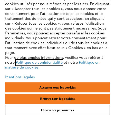
cookies utilisés par nous-mêmes et par les tiers. En cliquant
sur « Accepter tous les cookies », vous nous donnez votre
consentement pour l’utilisation de tous les cookies et le
VOTRE NAVIGATEUR INTERNET
traitement des données qui y sont associées. En cliquant
Contact
N'EST PLUS PRIS EN CHARGE
sur « Refuser tous les cookies », vous refusez l'utilisation
des cookies qui ne sont pas strictement nécessaires. Sous
Paramètres, vous pouvez accepter ou refuser les cookies
individuels. Vous pouvez retirer votre consentement pour
Vous utilisez un navigateur Internet que nous ne prenons plus
l’utilisation de cookies individuels ou de tous les cookies à
en charge, et certaines fonctionnalités de notre site ne
tout moment avec effet futur sous « Cookies » en bas de la
Politique de protection des données
peuvent fonctionner correctement. Pour une utilisation
page.
optimale de notre site, nous vous recommandons de passer à
Pour de plus amples informations, veuillez vous référer à
Mentions légales
Utilisation des cookies
notre
l'un des navigateurs suivants :
Politique de confidentialité
et notre
Politique en
matière de cookies
.
Informations juridiques
Mentions légales
firefox
chrome
Accepter tous les cookies
ANDREAS STIHL NV, Veurtstraat 117, 2870 Puurs-Sint-Amands,
België/Belgique
safari
edge
VAT Number: BE 0427.714.768
Refuser tous les cookies
Ouvrir les paramètres