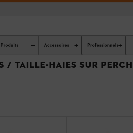
 électriques / Taille-haies sur perche électriques
Produits
Accessoires
Professionnels
S / TAILLE-HAIES SUR PERC