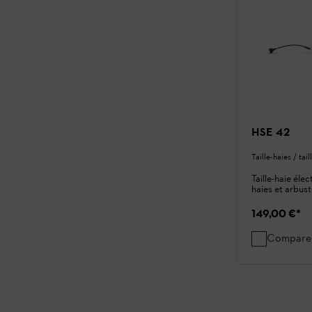
HSE 42
Taille-haies / tai
Taille-haie éle
haies et arbus
149,00 €
*
Compare