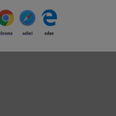
chrome
safari
edge