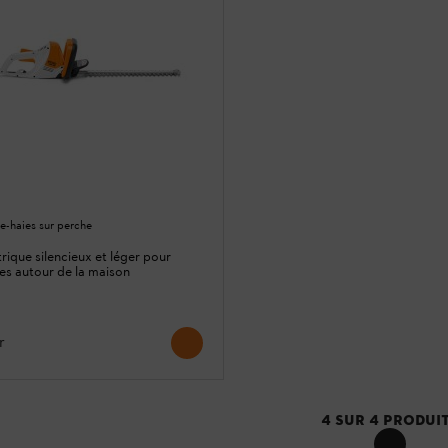
lle-haies sur perche
ctrique silencieux et léger pour
tes autour de la maison
r
4
SUR
4
PRODUI