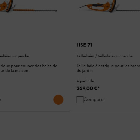
HSE 71
lle-haies sur perche
Taille-haies / taille-haies sur perche
ctrique pour couper des haies de
Taille-haie électrique pour les bra
our de la maison
du jardin
A partir de
269,00 €
*
r
Comparer