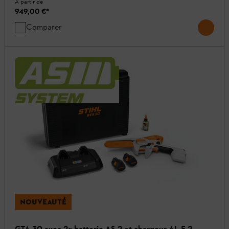
A partir de
949,00 €
*
Comparer
NOUVEAUTÉ
GTA 30 avec 2x batterie AS 2 et chargeur AL 5-2