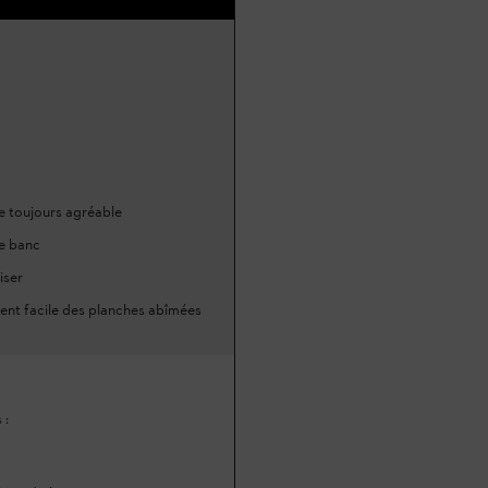
 toujours agréable
de banc
iser
nt facile des planches abîmées
 :