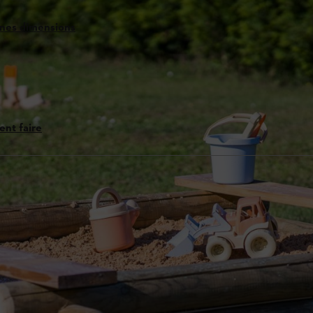
onnes dimensions
ent faire
s comme des adultes.
aussi la garantie d’avoir des moments de répit pour vous. Un bac à sable 
sable, leur imagination en sera décuplée.
 les enfants adoreront et dont vous serez fier. Grâce à notre guide étape