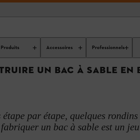
d’entretien
Idées de bricolage, conseils et guides pour
Projets
bricolage en bois et DIY
meubles e
Produits
Accessoires
Professionnels
UIRE UN BAC À SABLE EN B
s étape par étape, quelques rondins
fabriquer un bac à sable est un jeu