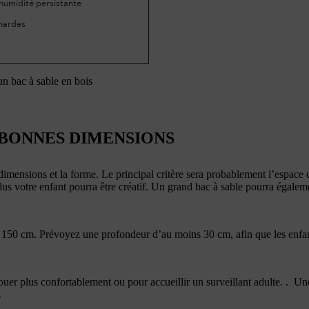
’humidité persistante
hardes
un bac à sable en bois
 BONNES DIMENSIONS
 dimensions et la forme. Le principal critère sera probablement l’espace
us votre enfant pourra être créatif. Un grand bac à sable pourra égalemen
150 cm. Prévoyez une profondeur d’au moins 30 cm, afin que les enfan
uer plus confortablement ou pour accueillir un surveillant adulte.
.
Une
.