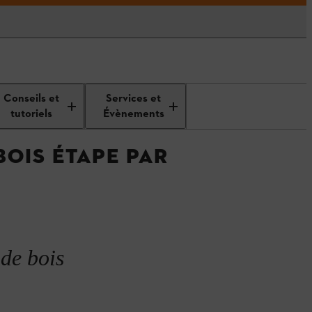
 DIY
Comment construire un bac à
Conseils et
Services et
n bois
sable en bois
tutoriels
Évènements
OIS ÉTAPE PAR
 de bois