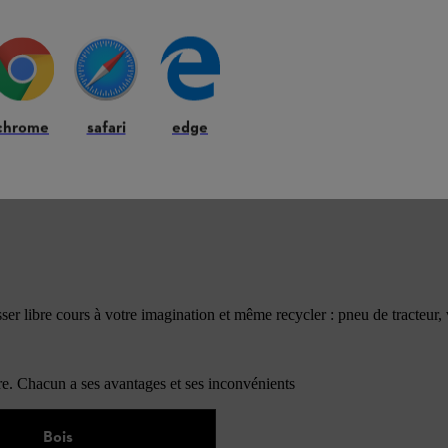
chrome
safari
edge
er libre cours à votre imagination et même recycler : pneu de tracteur, 
erre. Chacun a ses avantages et ses inconvénients
Bois