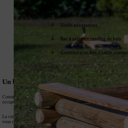
Fabriquer un bac à sable : les b
Outils nécessaires
Bac à sable en rondins de bois
Construire un bac à sable : comm
Un bac à sable DIY fera la joie des enfant
Construire un terrain de jeu qui fera le bonheur de vos enfants, c’est 
occupe les enfants de tous âges. Châteaux, pâtés et autres gâteaux de 
La construction d’un bac à sable en bois est une idée de bricolage que
vous construirez votre bac à sable en bois en un rien de temps !