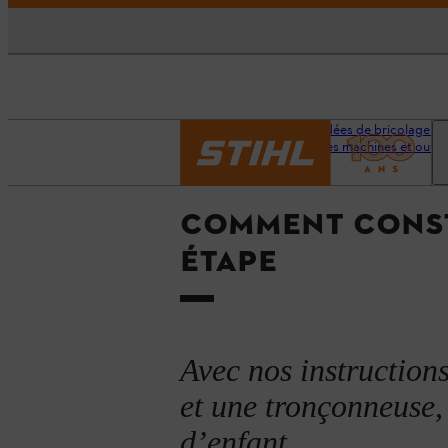
Accueil
Conseils et idées de bricolage et 
des machines et outils
COMMENT CONSTR
ÉTAPE
Avec nos instruction
et une tronçonneuse, 
d’enfant.