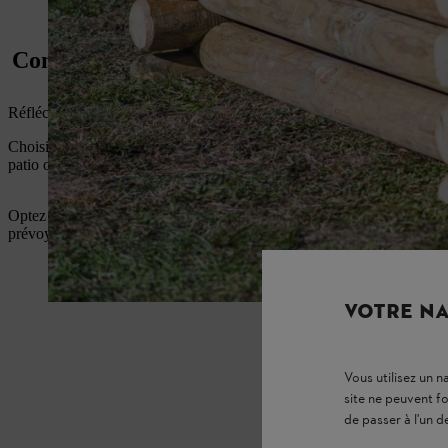
Construire un bac à sable : choisir le bon 
Réfléchissez bien à l’endroit où vous allez installer votre bac à sable.
Choisissez un lieu qui vous permettra de garder un œil sur vos enfants
patio ou d’une fenêtre, par exemple).
Optez pour un endroit semi-ombragé. Si ce n’est pas possible dans vot
prévoyez un parasol pour protéger les enfants du soleil.
VOTRE NA
Vous utilisez un 
site ne peuvent f
de passer à l'un d