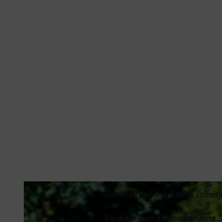
Construire un bac à sable : choisi
Bac à sable en bois ou en pierre ?