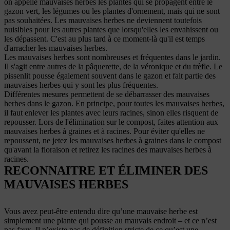
on appelle mauvaises herbes les plantes qui se propagent entre le
gazon vert, les légumes ou les plantes d'ornement, mais qui ne sont
pas souhaitées. Les mauvaises herbes ne deviennent toutefois
nuisibles pour les autres plantes que lorsqu'elles les envahissent ou
les dépassent. C'est au plus tard à ce moment-là qu'il est temps
d'arracher les mauvaises herbes.
Les mauvaises herbes sont nombreuses et fréquentes dans le jardin.
Il s'agit entre autres de la pâquerette, de la véronique et du trèfle. Le
pissenlit pousse également souvent dans le gazon et fait partie des
mauvaises herbes qui y sont les plus fréquentes.
Différentes mesures permettent de se débarrasser des mauvaises
herbes dans le gazon. En principe, pour toutes les mauvaises herbes,
il faut enlever les plantes avec leurs racines, sinon elles risquent de
repousser. Lors de l'élimination sur le compost, faites attention aux
mauvaises herbes à graines et à racines. Pour éviter qu'elles ne
repoussent, ne jetez les mauvaises herbes à graines dans le compost
qu'avant la floraison et retirez les racines des mauvaises herbes à
racines.
RECONNAITRE ET ÉLIMINER DES
MAUVAISES HERBES
Vous avez peut-être entendu dire qu’une mauvaise herbe est
simplement une plante qui pousse au mauvais endroit – et ce n’est
pas faux. Il n’existe pas de définition stricte de ce qu’est une