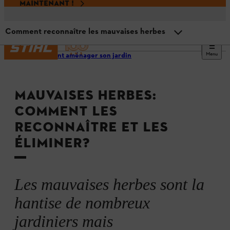
MAINTENANT !
Comment reconnaître les mauvaises herbes
Menu
Comment aménager son jardin
Aperçu
MAUVAISES HERBES:
Qu’est-ce qui fait qu’une herbe est mauvaise ?
COMMENT LES
RECONNAÎTRE ET LES
Mauvaises herbes se propageant par les racines
ÉLIMINER?
Mauvaises herbes se propageant par les graines
Les mauvaises herbes sont la
Comment reconnaître les mauvaises herbes
hantise de nombreux
jardiniers mais