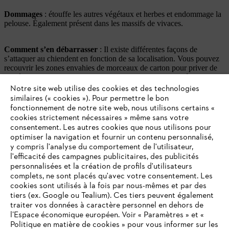
Dommages
: étouffe les autres végétaux et herbes et endommage la
pelouse. Également présent dans les massifs de vivaces.
Comment s’en débarrasser
: Il existe différentes façons de
s’attaquer au chiendent en fonction de sa localisation. Vous pouvez
recouvrir les zones envahies de morceaux de carton pour priver de
lumière les rhizomes qui en sont avides. Comme cette méthode
prend un certain temps, vous souhaiterez peut-être masquer ces
Notre site web utilise des cookies et des technologies
zones en les couvrant de compost. Arracher les mauvaises herbes à
similaires (« cookies »). Pour permettre le bon
la main est très laborieux, mais s’avère souvent payant. Une autre
fonctionnement de notre site web, nous utilisons certains «
méthode consiste à planter des pommes de terre dans les massifs
cookies strictement nécessaires » même sans votre
envahis : les feuilles denses priveront ainsi bientôt les rhizomes de la
consentement. Les autres cookies que nous utilisons pour
lumière.
optimiser la navigation et fournir un contenu personnalisé,
y compris l'analyse du comportement de l'utilisateur,
l'efficacité des campagnes publicitaires, des publicités
Intérêt
: une plante pionnière, c’est-à-dire une espèce rustique qui
personnalisées et la création de profils d'utilisateurs
peut pousser sur des sols maigres et dans des environnements arides
complets, ne sont placés qu'avec votre consentement. Les
où la plupart des végétaux ne peuvent survivre.
cookies sont utilisés à la fois par nous-mêmes et par des
tiers (ex. Google ou Tealium). Ces tiers peuvent également
Le mouron blanc (stellaria media)
traiter vos données à caractère personnel en dehors de
l’Espace économique européen. Voir « Paramètres » et «
Politique en matière de cookies » pour vous informer sur les