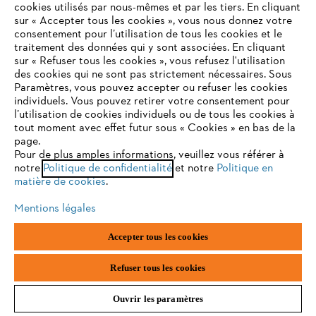
cookies utilisés par nous-mêmes et par les tiers. En cliquant
sur « Accepter tous les cookies », vous nous donnez votre
consentement pour l’utilisation de tous les cookies et le
VOTRE NAVIGATEUR INTERNET
traitement des données qui y sont associées. En cliquant
N'EST PLUS PRIS EN CHARGE
sur « Refuser tous les cookies », vous refusez l'utilisation
des cookies qui ne sont pas strictement nécessaires. Sous
Paramètres, vous pouvez accepter ou refuser les cookies
individuels. Vous pouvez retirer votre consentement pour
Vous utilisez un navigateur Internet que nous ne prenons plus
l’utilisation de cookies individuels ou de tous les cookies à
en charge, et certaines fonctionnalités de notre site ne
tout moment avec effet futur sous « Cookies » en bas de la
peuvent fonctionner correctement. Pour une utilisation
page.
optimale de notre site, nous vous recommandons de passer à
Pour de plus amples informations, veuillez vous référer à
notre
l'un des navigateurs suivants :
Politique de confidentialité
et notre
Politique en
matière de cookies
.
Mentions légales
firefox
chrome
Accepter tous les cookies
safari
edge
Refuser tous les cookies
Ouvrir les paramètres