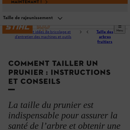
MAINTENANT !
Taille de rajeunissement
Menu
Conseils et idées de bricolage et
Taille des
Aperçu
d’entretien des machines et outils
arbres
fruitiers
Quand tailler du prunier ?
COMMENT TAILLER UN
PRUNIER : INSTRUCTIONS
Outils et accessoires
ET CONSEILS
Taille des plants
La taille du prunier est
Taille de formation
indispensable pour assurer la
santé de l’arbre et obtenir une