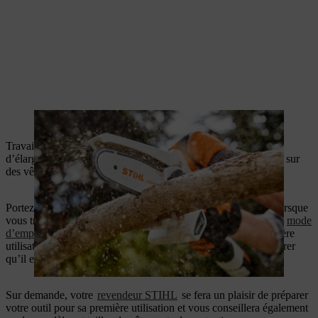
La GTA 26 coupe de manière ergonomique et précise.
Travailler avec des outils puissants est plaisant et vous permet
d’élargir vos compétences. Il est alors bon de pouvoir compter sur
des vêtements de protection efficaces et sûrs.
Portez toujours votre
équipement de protection individuelle
lorsque
vous travaillez avec les appareils STIHL. Veuillez consulter le
mode
d’emploi
de votre produit pour plus de détails. Avant la première
utilisation, il convient d’étudier en détail l’appareil et de s’assurer
qu’il est en parfait état de marche avant chaque utilisation.
Sur demande, votre
revendeur STIHL
se fera un plaisir de préparer
votre outil pour sa première utilisation et vous conseillera également