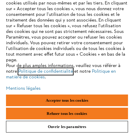
cookies utilisés par nous-mêmes et par les tiers. En cliquant
sur « Accepter tous les cookies », vous nous donnez votre
consentement pour l’utilisation de tous les cookies et le
VOTRE NAVIGATEUR INTERNET
traitement des données qui y sont associées. En cliquant
STIHL FAQ
N'EST PLUS PRIS EN CHARGE
sur « Refuser tous les cookies », vous refusez l'utilisation
des cookies qui ne sont pas strictement nécessaires. Sous
Paramètres, vous pouvez accepter ou refuser les cookies
individuels. Vous pouvez retirer votre consentement pour
Vous utilisez un navigateur Internet que nous ne prenons plus
Contact
l’utilisation de cookies individuels ou de tous les cookies à
en charge, et certaines fonctionnalités de notre site ne
tout moment avec effet futur sous « Cookies » en bas de la
peuvent fonctionner correctement. Pour une utilisation
page.
optimale de notre site, nous vous recommandons de passer à
Pour de plus amples informations, veuillez vous référer à
notre
l'un des navigateurs suivants :
Politique de confidentialité
et notre
Politique en
matière de cookies
.
Politique de protection des données
Mentions légales
firefox
chrome
Mentions légales
Utilisation des cookies
Accepter tous les cookies
Informations juridiques
safari
edge
Refuser tous les cookies
Ouvrir les paramètres
ANDREAS STIHL NV, Veurtstraat 117, 2870 Puurs-Sint-Amands,
België/Belgique