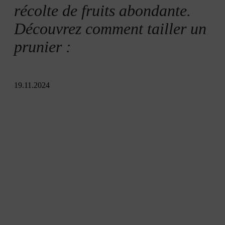
Taille d’entretien
récolte de fruits abondante.
Découvrez comment tailler un
Taille de rajeunissement
prunier :
19.11.2024