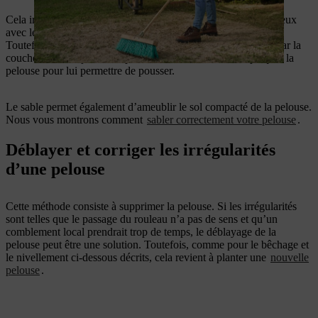
Cela ira plus vite si vous comblez d’emblée entièrement les creux
avec le mélange de sable et de terre en les tassant légèrement.
Toutefois, il vous faudra alors ensemencer les zones traitées, car la
couche de terre ajoutée empêchera la lumière d’arriver jusqu’à la
pelouse pour lui permettre de pousser.
Le sable permet également d’ameublir le sol compacté de la pelouse.
Nous vous montrons comment
sabler correctement votre pelouse
.
Déblayer et corriger les irrégularités
d’une pelouse
Cette méthode consiste à supprimer la pelouse. Si les irrégularités
sont telles que le passage du rouleau n’a pas de sens et qu’un
comblement local prendrait trop de temps, le déblayage de la
pelouse peut être une solution. Toutefois, comme pour le bêchage et
le nivellement ci-dessous décrits, cela revient à planter une
nouvelle
pelouse
.