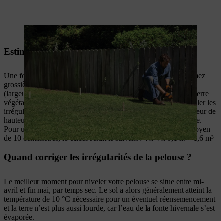
La ficelle doit être correctement alignée
Estimer la quantité de matériau nécessaire
Une fois que vous avez relevé les différences de hauteur, estimez
grossièrement, à l’aide de la formule de calcul du volume
(largeur x longueur x hauteur), le nombre de mètres cubes de terre
végétale et de sable que vous devrez vous procurer pour combler les
irrégularités. Dans le cas d’un plan incliné, retenez comme valeur de
hauteur la moitié de la différence de hauteur maximale mesurée.
Pour une surface de quatre mètres sur quatre et un dénivelé moyen
de 10 centimètres, le calcul serait le suivant : 4 x 4 x 0,1 m = 1,6 m³
Quand corriger les irrégularités de la pelouse ?
Le meilleur moment pour niveler votre pelouse se situe entre mi-
avril et fin mai, par temps sec. Le sol a alors généralement atteint la
température de 10 °C nécessaire pour un éventuel réensemencement
et la terre n’est plus aussi lourde, car l’eau de la fonte hivernale s’est
évaporée.