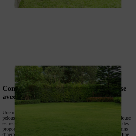
La pelouse doit se reposer après le passage du rouleau
Comblement : nivellement de la pelouse
avec du sable
Une méthode simple pour corriger les petites irrégularités de la
pelouse consiste à les combler avec du sable. À cet effet, la pelouse
est recouverte d’un mélange de sable et de terre végétale, dans des
proportions identiques, sur environ 1 cm dans les creux. Les brins
d’herbe ont besoin de 2 à 4 semaines pour pousser à travers la fine