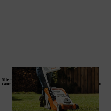
La pelouse est tondue pour la préparation
Si le sol est sec et dur, il est conseillé d’arroser le gazon pour
l’ameublir légèrement et vous permettre de le niveler au rouleau.