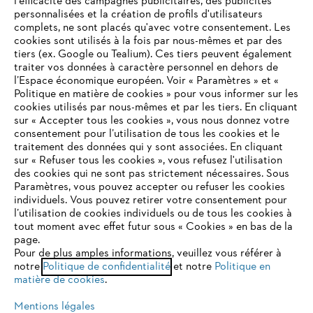
l'efficacité des campagnes publicitaires, des publicités
personnalisées et la création de profils d'utilisateurs
complets, ne sont placés qu'avec votre consentement. Les
L'Entreprise
cookies sont utilisés à la fois par nous-mêmes et par des
tiers (ex. Google ou Tealium). Ces tiers peuvent également
traiter vos données à caractère personnel en dehors de
l’Espace économique européen. Voir « Paramètres » et «
STIHL FAQ
Politique en matière de cookies » pour vous informer sur les
cookies utilisés par nous-mêmes et par les tiers. En cliquant
sur « Accepter tous les cookies », vous nous donnez votre
consentement pour l’utilisation de tous les cookies et le
VOTRE NAVIGATEUR INTERNET
traitement des données qui y sont associées. En cliquant
Contact
N'EST PLUS PRIS EN CHARGE
sur « Refuser tous les cookies », vous refusez l'utilisation
des cookies qui ne sont pas strictement nécessaires. Sous
Paramètres, vous pouvez accepter ou refuser les cookies
individuels. Vous pouvez retirer votre consentement pour
Vous utilisez un navigateur Internet que nous ne prenons plus
l’utilisation de cookies individuels ou de tous les cookies à
en charge, et certaines fonctionnalités de notre site ne
tout moment avec effet futur sous « Cookies » en bas de la
Politique de protection des données
peuvent fonctionner correctement. Pour une utilisation
page.
optimale de notre site, nous vous recommandons de passer à
Pour de plus amples informations, veuillez vous référer à
Mentions légales
Utilisation des cookies
notre
l'un des navigateurs suivants :
Politique de confidentialité
et notre
Politique en
matière de cookies
.
Informations juridiques
Mentions légales