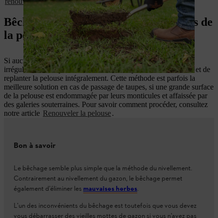
renouvellement complet de la pelouse par bêchage
.
Bêchage et correction des irrégularités de
la pelouse
Si aucune des mesures présentées ne permet de corriger les
irrégularités de la pelouse, il vous reste la possibilité de bêcher et de
replanter la pelouse intégralement. Cette méthode est parfois la
meilleure solution en cas de passage de taupes, si une grande surface
de la pelouse est endommagée par leurs monticules et affaissée par
des galeries souterraines. Pour savoir comment procéder, consultez
notre article
Renouveler la pelouse
.
Bon à savoir
Le bêchage semble plus simple que la méthode du nivellement.
Contrairement au nivellement du gazon, le bêchage permet
également d’éliminer les
mauvaises herbes
.
L’un des inconvénients du bêchage est toutefois que vous devez
vous débarrasser des vieilles mottes de gazon si vous n’avez pas