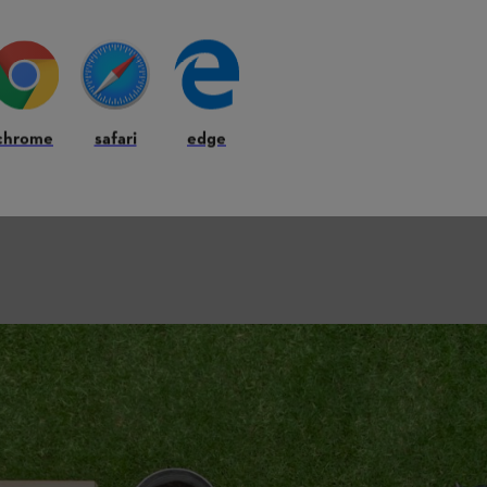
chrome
safari
edge
 amont.
 le couvercle