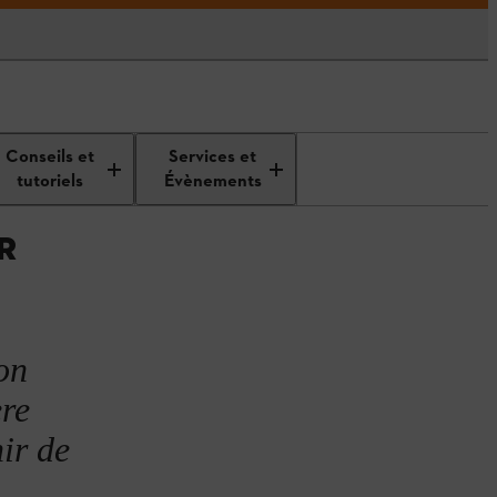
Fabriquer soi-même un
Conseils et
Services et
vermicomposteur
tutoriels
Évènements
R
on
ère
ir de