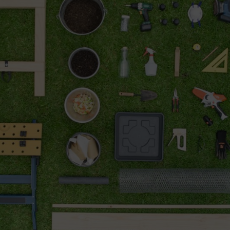
r les côtés longs à l’intérieur – horizontalement et verticalement – ainsi
ur des trois étages
 planches
s lattes verticales ainsi que pour les lattes sur le couvercle
ontales
v.
e d’espèces Eisenia (prévoir 500 à 1 000 vers par mètre carré)