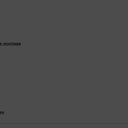
de montage
es