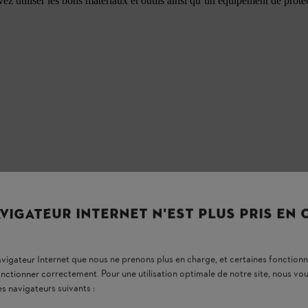
 utiliser les bons matériaux et outils ainsi qu’un équipement de prot
VIGATEUR INTERNET N'EST PLUS PRIS EN
navigateur Internet que nous ne prenons plus en charge, et certaines fonctionn
onctionner correctement. Pour une utilisation optimale de notre site, nous 
es navigateurs suivants :