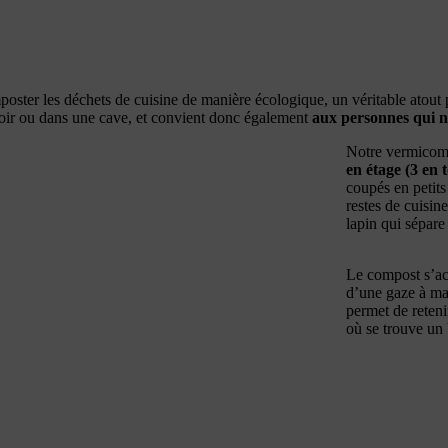
ter les déchets de cuisine de manière écologique, un véritable atout
ouloir ou dans une cave, et convient donc également
aux personnes qui n
Notre vermicom
en étage (3 en 
coupés en petits
restes de cuisin
lapin qui sépare
Le compost s’acc
d’une gaze à mail
permet de reteni
où se trouve un 