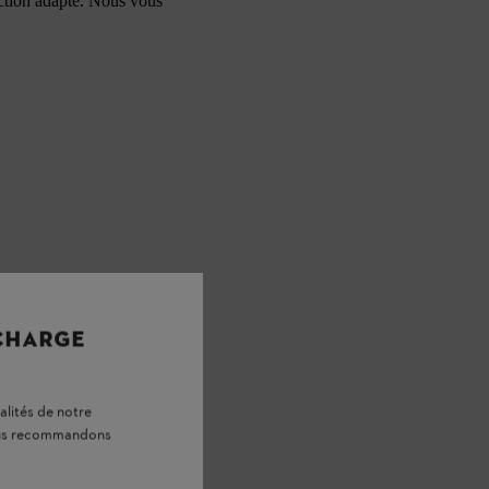
ection adapté. Nous vous
 CHARGE
alités de notre
vous recommandons