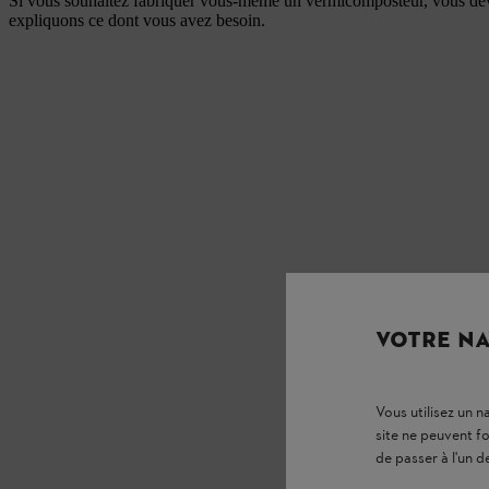
Si vous souhaitez fabriquer vous-même un vermicomposteur, vous devez
expliquons ce dont vous avez besoin.
VOTRE NA
Vous utilisez un 
site ne peuvent f
de passer à l'un d