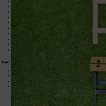
12 lattes en bois, 400 x 29 x 13 mm : étage supérieur + central su
6 lattes en bois, 340 x 29 x 13 mm : sur le côté court, à l’intérie
2 lattes en bois, 440 x 29 x 13 mm : sur le couvercle entre les 3
52 vis à bois/Spax, 4 x 35 mm : pour le vissage des planches et de
24 vis à bois/Spax, 4 x 45 mm : pour la fixation des lattes horiz
16 vis à bois/Spax, 3,5 x 20 mm : pour les roulettes de meubles
4 roulettes de meubles, plaque de base env. 40 x 40 mm
1 grillage à lapin/grillage à poule, rouleau de 50 cm de large en
1 gaze anti-insectes, blanc, env. 60 x 60 cm
Agrafes 6 mm
Pour le remplissage du vermicomposteur
:
Déchets de cuisine, coupés en petits morceaux
Papier journal/carton fin
1 litre de terreau
Et aussi : 1 colonie de vers à compost, de préférence un mélang