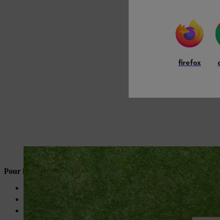
firefox
Préparez tout le matériel nécessaire à la fabrication d’un vermicomposteur en
Pour la fabrication du vermicomposteur
:
1 bac à plantes ou dessous de pot en plastique, env. 40 x 40 cm
9 planches en bois, 440 x 145 x 18 mm : pour les côtés longs +
6 planches en bois, 400 x 145 x 18 mm : pour les côtés courts