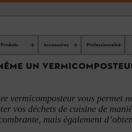
t d’entretien des
Nettoyage et entretien de
Évacuation des
ls
votre jardin
déchets verts
Produits
Accessoires
Professionnels
-MÊME UN VERMICOMPOSTEU
pre vermicomposteur vous permet n
er vos déchets de cuisine de mani
ncombrante, mais également d’obten