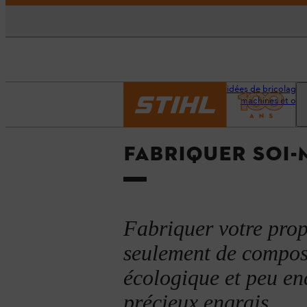
Accueil
Conseils et idées de bricolage e
machines et outi
FABRIQUER SOI
Fabriquer votre pro
seulement de compost
écologique et peu e
précieux engrais.