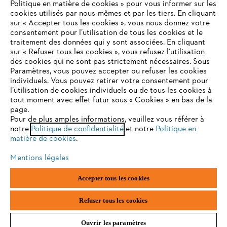
STIHL FAQ
Politique en matière de cookies » pour vous informer sur les
cookies utilisés par nous-mêmes et par les tiers. En cliquant
sur « Accepter tous les cookies », vous nous donnez votre
consentement pour l’utilisation de tous les cookies et le
VOTRE NAVIGATEUR INTERNET
traitement des données qui y sont associées. En cliquant
Contact
N'EST PLUS PRIS EN CHARGE
sur « Refuser tous les cookies », vous refusez l'utilisation
des cookies qui ne sont pas strictement nécessaires. Sous
Paramètres, vous pouvez accepter ou refuser les cookies
individuels. Vous pouvez retirer votre consentement pour
Vous utilisez un navigateur Internet que nous ne prenons plus
l’utilisation de cookies individuels ou de tous les cookies à
en charge, et certaines fonctionnalités de notre site ne
tout moment avec effet futur sous « Cookies » en bas de la
Politique de protection des données
peuvent fonctionner correctement. Pour une utilisation
page.
optimale de notre site, nous vous recommandons de passer à
Pour de plus amples informations, veuillez vous référer à
Mentions légales
Utilisation des cookies
notre
l'un des navigateurs suivants :
Politique de confidentialité
et notre
Politique en
matière de cookies
.
Informations juridiques
Mentions légales
firefox
chrome
Accepter tous les cookies
ANDREAS STIHL NV, Veurtstraat 117, 2870 Puurs-Sint-Amands,
België/Belgique
safari
edge
VAT Number: BE 0427.714.768
Refuser tous les cookies
Ouvrir les paramètres