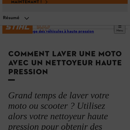
MAINTENANT !
Résumé
Menu
Nettoyage des véhicules à haute pression
Pouvez-vous utiliser un nettoyeur haute pression pour
laver une moto ?
COMMENT LAVER UNE MOTO
Instructions détaillées
AVEC UN NETTOYEUR HAUTE
PRESSION
Résumé
Grand temps de laver votre
moto ou scooter ? Utilisez
alors votre nettoyeur haute
pression pour obtenir des