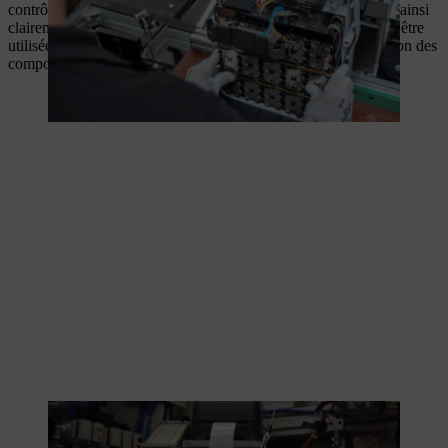
contrôle, toutes les étiquettes des composants sont scannées et ainsi
clairement attribuées à l’exemplaire. La batterie est autorisée à être
utilisée uniquement après avoir réussi le test et après l’attribution des
composants.
Lors du test de fin de ligne, toutes les fonctions techniques sont
testées.