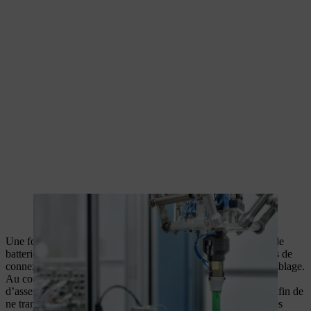
Un robot est utilisé pour un assemblage précis dans les porte-
cellules.
Une fois que le porte-cellule inférieur a été rempli de cellules de
batterie, le porte-cellule supérieur également équipé de plaques de
connexion des cellules est mis en place dans la station d’assemblage.
Au cours de cette étape de fabrication des batteries, la station
d’assemblage mesure automatiquement la force et la distance afin de
ne transmettre à la suite de la production que des blocs-batteries