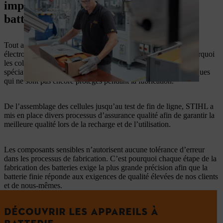
important dans la fabrication de
batteries ?
Tout au long de la fabrication des batteries, les décharges
électrostatiques représentent un risque considérable. C’est pourquoi
les collaborateurs portent des vêtements de travail antistatiques
spéciaux pour protéger efficacement les composants électroniques
qui ne sont pas encore protégés pendant la fabrication.
De l’assemblage des cellules jusqu’au test de fin de ligne, STIHL a
mis en place divers processus d’assurance qualité afin de garantir la
meilleure qualité lors de la recharge et de l’utilisation.
Les composants sensibles n’autorisent aucune tolérance d’erreur
dans les processus de fabrication. C’est pourquoi chaque étape de la
fabrication des batteries exige la plus grande précision afin que la
batterie finie réponde aux exigences de qualité élevées de nos clients
et de nous-mêmes.
DÉCOUVRIR LES APPAREILS À