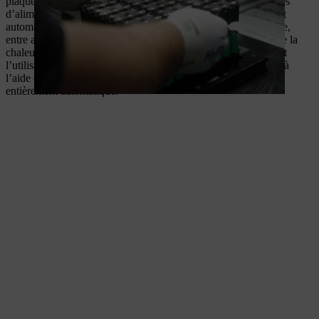
plaques déflectrices sont soudées avec les sertissages des câbles
d’alimentation de l’électronique dans un processus entièrement
automatique et de haute précision. Des capteurs de température,
entre autres, sont montés pour réguler la batterie en fonction de la
chaleur afin d’éviter les dommages dus à la surchauffe pendant
l’utilisation. Ensuite, les prises moyenne tension sont montées à
l’aide d’un modèle breveté et également soudées de manière
entièrement automatique.