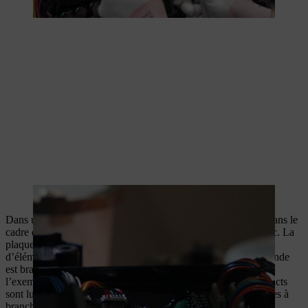
Le coulage en polyuréthane isole les composants électroniques.
Dans un premier temps, le coulage est contrôlé visuellement dans le
cadre de l’assemblage final et validé à l’aide d’un crayon blanc. La
plaque dorsale ergonomique est ensuite montée et équipée
d’éléments de fixation et de la poignée. Puis l’unité de commande
est branchée et le couvercle avant est mis en place. Avant que
l’exemplaire ne soit amené dans la station de vissage, les contacts
sont lubrifiés à titre préventif afin qu’ils soient longtemps faciles à
brancher.