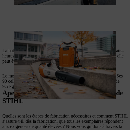
La batterie professionnelle STIHL AR 3000 L est particulièrement
puissante.
La batterie professionnelle STIHL AR 2000 L fournit 1 015 watts-
heures grâce aux 60 cellules de batterie. D’un poids de 7,4 kg, elle
peut être portée sur le dos et offre ainsi un grand confort.
Le modèle STIHL AR 3000 L offre encore plus de puissance. Ses
90 cellules fournissent 1 520 watts-heures pour un poids total de
9,5 kg.
Aperçu de la fabrication des batteries de
STIHL
Quelles sont les étapes de fabrication nécessaires et comment STIHL
s’assure-t-il, dès la fabrication, que tous les exemplaires répondent
aux exigences de qualité élevées ? Nous vous guidons à travers la