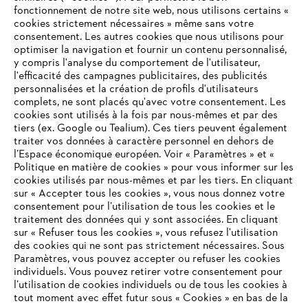
fonctionnement de notre site web, nous utilisons certains «
cookies strictement nécessaires » même sans votre
consentement. Les autres cookies que nous utilisons pour
optimiser la navigation et fournir un contenu personnalisé,
y compris l'analyse du comportement de l'utilisateur,
l'efficacité des campagnes publicitaires, des publicités
personnalisées et la création de profils d'utilisateurs
complets, ne sont placés qu'avec votre consentement. Les
cookies sont utilisés à la fois par nous-mêmes et par des
tiers (ex. Google ou Tealium). Ces tiers peuvent également
traiter vos données à caractère personnel en dehors de
l’Espace économique européen. Voir « Paramètres » et «
Politique en matière de cookies » pour vous informer sur les
cookies utilisés par nous-mêmes et par les tiers. En cliquant
sur « Accepter tous les cookies », vous nous donnez votre
consentement pour l’utilisation de tous les cookies et le
VOTRE NAVIGATEUR INTERNET
traitement des données qui y sont associées. En cliquant
N'EST PLUS PRIS EN CHARGE
sur « Refuser tous les cookies », vous refusez l'utilisation
des cookies qui ne sont pas strictement nécessaires. Sous
Paramètres, vous pouvez accepter ou refuser les cookies
individuels. Vous pouvez retirer votre consentement pour
Vous utilisez un navigateur Internet que nous ne prenons plus
l’utilisation de cookies individuels ou de tous les cookies à
en charge, et certaines fonctionnalités de notre site ne
tout moment avec effet futur sous « Cookies » en bas de la
peuvent fonctionner correctement. Pour une utilisation