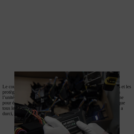
Le prétest vérifie le bon fonctionnement de l’électronique.
Le coulage en polyuréthane isole les composants électroniques et les
protège ainsi de l’humidité et des influences mécaniques. Dans
l’unité de coulage, la masse est d’abord appliquée sous la platine
pour éliminer l’air. Ensuite, le polyuréthane monte jusqu’à ce que
tous les composants soient recouverts. Une fois que le coulage a
durci, la batterie est prête pour l’assemblage final.