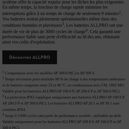
système offre la capacité requise pour les tâches les plus exigeantes.
En même temps, la fonction de charge rapide minimise les
2
interruptions grâce à un temps de charge de seulement 9 minutes
.
Vos batteries restent pleinement opérationnelles même dans des
3
conditions humides et pluvieuses
. Les batteries ALLPRO ont une
4
durée de vie de plus de 3000 cycles de charge
. Cela garantit une
performance fiable sans perte d'efficacité au fil des ans, réduisant
ainsi vos coûts d'exploitation.
Découvrez ALLPRO
1
Comparaison avec les modèles AP 300.0 P(C) et AP 300 S.
2
Temps nécessaire pour atteindre 80 % de charge à des températures ambiantes
et de batterie comprises entre 25 et 40 °C, en combinaison avec l'AL 1802 MO.
Valable pour les batteries ALLPRO AP 100.0 P, AP 200.0 P et AP 300.0 P(C).
3
La protection IPX5 s'applique uniquement aux batteries ALLPRO AP 100.0 P,
AP 200.0 P et AP 300.0 P(C). Les batteries ALLPRO AP 20.1 et AP 30.1 sont
certifiées IPX4.
4
Jusqu’à 3 000 cycles sans perte de performance notable ; utilisable au-delà.
Valable uniquement pour les batteries ALLPRO AP 100.0 P, AP 200.0 P et AP
300.0 P(C).