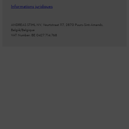
Informations juridiques
ANDREAS STIHL NV, Veurtstraat 117, 2870 Puurs-Sint-Amands,
België/Belgique
VAT Number: BE 0427.714.768