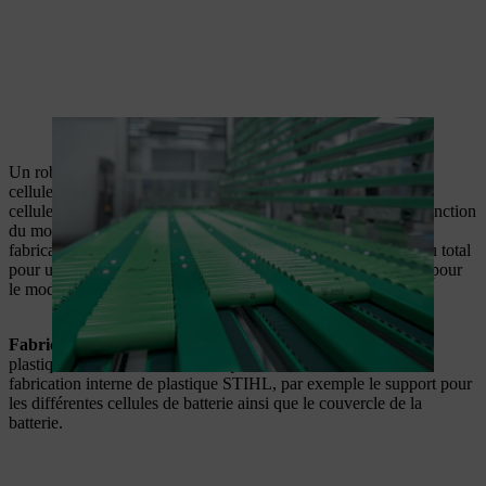
Le porte-cellule est équipé de plaques déflectrices.
Un robot pick and place remplit ici le porte-cellule préparé de
cellules de batterie. Deux roues de positionnement placent les
cellules de batterie dans le bon sens, que le robot prélève en fonction
du modèle d’assemblage correspondant. À cette étape de la
fabrication des batteries, 60 cellules de batterie sont utilisées au total
pour une batterie STIHL AR 2000 L et 90 cellules de batterie pour
le modèle STIHL AR 3000 L
Fabrication de plastique STIHL
: de nombreuses pièces en
plastique des batteries sont fabriquées dans notre atelier de
fabrication interne de plastique STIHL, par exemple le support pour
les différentes cellules de batterie ainsi que le couvercle de la
batterie.