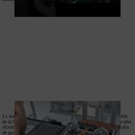
Le contrôle du coulage est effectué lors de l’assemblage final.
Le test de fin de ligne vérifie le bon fonctionnement de l’ensemble
de la batterie. Pour cela, le voyant LED est vérifié, le logiciel le plus
récent est installé et toutes les fonctions techniques sont testées afin
de garantir la sécurité lors de l’utilisation sur terrain. Après le