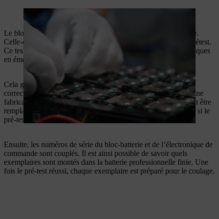
L’électronique principale et les capteurs sont montés.
Le bloc-batterie est maintenant équipé de l’unité de commande.
Celle-ci est d’abord branchée et câblée avant l’exécution du prétest.
Ce test vérifie le bon fonctionnement des composants électroniques
en émettant un bip.
Cela garantit que chaque bloc-batterie fabriqué fonctionne
correctement. Cette procédure réduit les rebuts et contribue à une
fabrication durable puisque les éléments de commande peuvent être
remplacés avant le coulage et le bloc-batterie peut être réutilisé si le
pré-test ne confirme pas son bon fonctionnement.
Ensuite, les numéros de série du bloc-batterie et de l’électronique de
commande sont couplés. Il est ainsi possible de savoir quels
exemplaires sont montés dans la batterie professionnelle finie. Une
fois le pré-test réussi, chaque exemplaire est préparé pour le coulage.