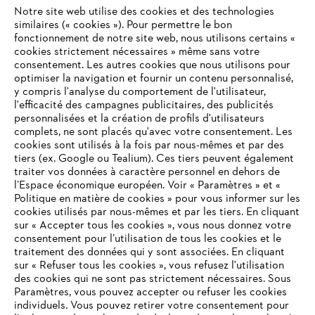
Notre site web utilise des cookies et des technologies
#STIHL
similaires (« cookies »). Pour permettre le bon
fonctionnement de notre site web, nous utilisons certains «
cookies strictement nécessaires » même sans votre
consentement. Les autres cookies que nous utilisons pour
optimiser la navigation et fournir un contenu personnalisé,
y compris l'analyse du comportement de l'utilisateur,
l'efficacité des campagnes publicitaires, des publicités
personnalisées et la création de profils d'utilisateurs
complets, ne sont placés qu'avec votre consentement. Les
L'Entreprise
cookies sont utilisés à la fois par nous-mêmes et par des
tiers (ex. Google ou Tealium). Ces tiers peuvent également
traiter vos données à caractère personnel en dehors de
l’Espace économique européen. Voir « Paramètres » et «
STIHL FAQ
Politique en matière de cookies » pour vous informer sur les
cookies utilisés par nous-mêmes et par les tiers. En cliquant
sur « Accepter tous les cookies », vous nous donnez votre
consentement pour l’utilisation de tous les cookies et le
VOTRE NAVIGATEUR INTERNET
traitement des données qui y sont associées. En cliquant
Contact
N'EST PLUS PRIS EN CHARGE
sur « Refuser tous les cookies », vous refusez l'utilisation
des cookies qui ne sont pas strictement nécessaires. Sous
Paramètres, vous pouvez accepter ou refuser les cookies
individuels. Vous pouvez retirer votre consentement pour
Vous utilisez un navigateur Internet que nous ne prenons plus