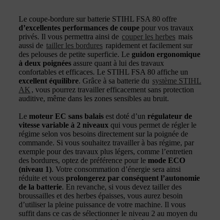
Le coupe-bordure sur batterie STIHL FSA 80 offre
d’excellentes performances de coupe
pour vos travaux
privés. Il vous permettra ainsi de
couper les herbes
mais
aussi de
tailler les bordures
rapidement et facilement sur
des pelouses de petite superficie. Le
guidon ergonomique
à deux poignées
assure quant à lui des travaux
confortables et efficaces. Le STIHL FSA 80 affiche un
excellent équilibre
. Grâce à sa batterie du
système STIHL
AK
, vous pourrez travailler efficacement sans protection
auditive, même dans les zones sensibles au bruit.
Le
moteur EC sans balais
est doté d’un
régulateur de
vitesse variable à 2 niveaux
qui vous permet de régler le
régime selon vos besoins directement sur la poignée de
commande. Si vous souhaitez travailler à bas régime, par
exemple pour des travaux plus légers, comme l’entretien
des bordures, optez de préférence pour le
mode ECO
(niveau 1)
. Votre consommation d’énergie sera ainsi
réduite et vous
prolongerez par conséquent l’autonomie
de la batterie
. En revanche, si vous devez tailler des
broussailles et des herbes épaisses, vous aurez besoin
d’utiliser la pleine puissance de votre machine. Il vous
suffit dans ce cas de sélectionner le niveau 2 au moyen du