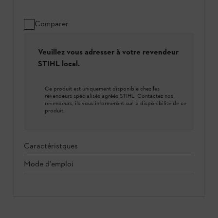
Comparer
Veuillez vous adresser à votre revendeur
STIHL local.
Ce produit est uniquement disponible chez les
revendeurs spécialisés agréés STIHL. Contactez nos
revendeurs, ils vous informeront sur la disponibilité de ce
produit.
Caractéristques
Mode d'emploi