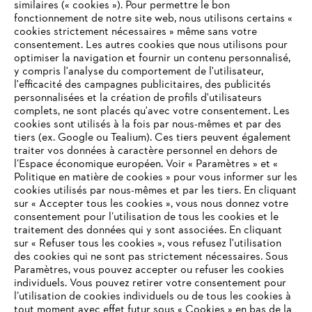
similaires (« cookies »). Pour permettre le bon
fonctionnement de notre site web, nous utilisons certains «
cookies strictement nécessaires » même sans votre
consentement. Les autres cookies que nous utilisons pour
optimiser la navigation et fournir un contenu personnalisé,
y compris l'analyse du comportement de l'utilisateur,
l'efficacité des campagnes publicitaires, des publicités
personnalisées et la création de profils d'utilisateurs
complets, ne sont placés qu'avec votre consentement. Les
L'Entreprise
cookies sont utilisés à la fois par nous-mêmes et par des
tiers (ex. Google ou Tealium). Ces tiers peuvent également
traiter vos données à caractère personnel en dehors de
l’Espace économique européen. Voir « Paramètres » et «
STIHL FAQ
Politique en matière de cookies » pour vous informer sur les
cookies utilisés par nous-mêmes et par les tiers. En cliquant
sur « Accepter tous les cookies », vous nous donnez votre
consentement pour l’utilisation de tous les cookies et le
VOTRE NAVIGATEUR INTERNET
traitement des données qui y sont associées. En cliquant
Contact
N'EST PLUS PRIS EN CHARGE
sur « Refuser tous les cookies », vous refusez l'utilisation
des cookies qui ne sont pas strictement nécessaires. Sous
Paramètres, vous pouvez accepter ou refuser les cookies
individuels. Vous pouvez retirer votre consentement pour
Vous utilisez un navigateur Internet que nous ne prenons plus
l’utilisation de cookies individuels ou de tous les cookies à
en charge, et certaines fonctionnalités de notre site ne
tout moment avec effet futur sous « Cookies » en bas de la