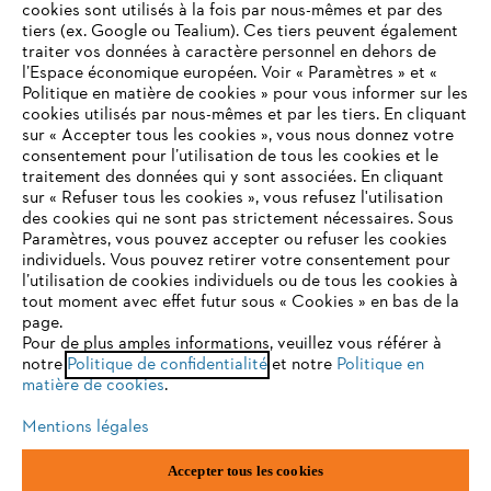
cookies sont utilisés à la fois par nous-mêmes et par des
tiers (ex. Google ou Tealium). Ces tiers peuvent également
traiter vos données à caractère personnel en dehors de
l’Espace économique européen. Voir « Paramètres » et «
STIHL FAQ
Politique en matière de cookies » pour vous informer sur les
cookies utilisés par nous-mêmes et par les tiers. En cliquant
sur « Accepter tous les cookies », vous nous donnez votre
consentement pour l’utilisation de tous les cookies et le
VOTRE NAVIGATEUR INTERNET
traitement des données qui y sont associées. En cliquant
Contact
N'EST PLUS PRIS EN CHARGE
sur « Refuser tous les cookies », vous refusez l'utilisation
des cookies qui ne sont pas strictement nécessaires. Sous
Paramètres, vous pouvez accepter ou refuser les cookies
individuels. Vous pouvez retirer votre consentement pour
Vous utilisez un navigateur Internet que nous ne prenons plus
l’utilisation de cookies individuels ou de tous les cookies à
en charge, et certaines fonctionnalités de notre site ne
tout moment avec effet futur sous « Cookies » en bas de la
Politique de protection des données
peuvent fonctionner correctement. Pour une utilisation
page.
optimale de notre site, nous vous recommandons de passer à
Pour de plus amples informations, veuillez vous référer à
Mentions légales
Utilisation des cookies
notre
l'un des navigateurs suivants :
Politique de confidentialité
et notre
Politique en
matière de cookies
.
Informations juridiques
Mentions légales
firefox
chrome
Accepter tous les cookies
ANDREAS STIHL NV, Veurtstraat 117, 2870 Puurs-Sint-Amands,