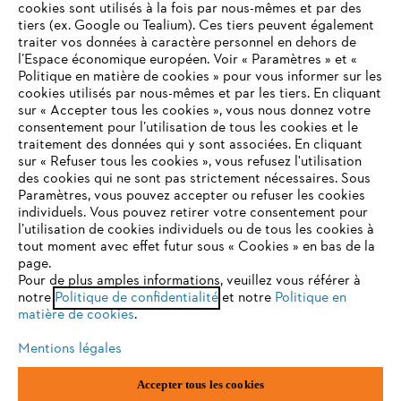
cookies sont utilisés à la fois par nous-mêmes et par des
tiers (ex. Google ou Tealium). Ces tiers peuvent également
traiter vos données à caractère personnel en dehors de
l’Espace économique européen. Voir « Paramètres » et «
STIHL FAQ
Politique en matière de cookies » pour vous informer sur les
cookies utilisés par nous-mêmes et par les tiers. En cliquant
sur « Accepter tous les cookies », vous nous donnez votre
consentement pour l’utilisation de tous les cookies et le
VOTRE NAVIGATEUR INTERNET
traitement des données qui y sont associées. En cliquant
Contact
N'EST PLUS PRIS EN CHARGE
sur « Refuser tous les cookies », vous refusez l'utilisation
des cookies qui ne sont pas strictement nécessaires. Sous
Paramètres, vous pouvez accepter ou refuser les cookies
individuels. Vous pouvez retirer votre consentement pour
Vous utilisez un navigateur Internet que nous ne prenons plus
l’utilisation de cookies individuels ou de tous les cookies à
en charge, et certaines fonctionnalités de notre site ne
tout moment avec effet futur sous « Cookies » en bas de la
Politique de protection des données
peuvent fonctionner correctement. Pour une utilisation
page.
optimale de notre site, nous vous recommandons de passer à
Pour de plus amples informations, veuillez vous référer à
Mentions légales
Utilisation des cookies
notre
l'un des navigateurs suivants :
Politique de confidentialité
et notre
Politique en
matière de cookies
.
Informations juridiques
Mentions légales
firefox
chrome
Accepter tous les cookies
ANDREAS STIHL NV, Veurtstraat 117, 2870 Puurs-Sint-Amands,