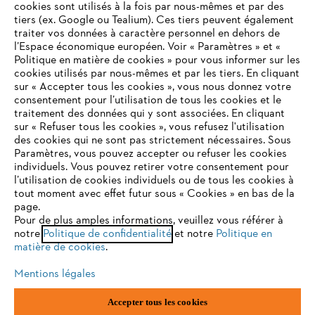
cookies sont utilisés à la fois par nous-mêmes et par des
tiers (ex. Google ou Tealium). Ces tiers peuvent également
traiter vos données à caractère personnel en dehors de
l’Espace économique européen. Voir « Paramètres » et «
STIHL FAQ
Politique en matière de cookies » pour vous informer sur les
cookies utilisés par nous-mêmes et par les tiers. En cliquant
sur « Accepter tous les cookies », vous nous donnez votre
consentement pour l’utilisation de tous les cookies et le
VOTRE NAVIGATEUR INTERNET
traitement des données qui y sont associées. En cliquant
Contact
N'EST PLUS PRIS EN CHARGE
sur « Refuser tous les cookies », vous refusez l'utilisation
des cookies qui ne sont pas strictement nécessaires. Sous
Paramètres, vous pouvez accepter ou refuser les cookies
individuels. Vous pouvez retirer votre consentement pour
Vous utilisez un navigateur Internet que nous ne prenons plus
l’utilisation de cookies individuels ou de tous les cookies à
en charge, et certaines fonctionnalités de notre site ne
tout moment avec effet futur sous « Cookies » en bas de la
Politique de protection des données
peuvent fonctionner correctement. Pour une utilisation
page.
optimale de notre site, nous vous recommandons de passer à
Pour de plus amples informations, veuillez vous référer à
Mentions légales
Utilisation des cookies
notre
l'un des navigateurs suivants :
Politique de confidentialité
et notre
Politique en
matière de cookies
.
Informations juridiques
Mentions légales
firefox
chrome
Accepter tous les cookies
ANDREAS STIHL NV, Veurtstraat 117, 2870 Puurs-Sint-Amands,