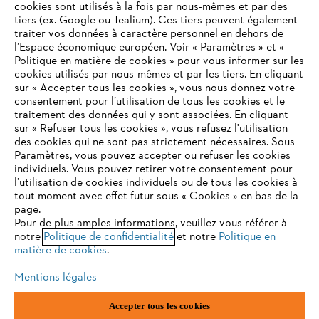
cookies sont utilisés à la fois par nous-mêmes et par des
tiers (ex. Google ou Tealium). Ces tiers peuvent également
traiter vos données à caractère personnel en dehors de
l’Espace économique européen. Voir « Paramètres » et «
STIHL FAQ
Politique en matière de cookies » pour vous informer sur les
cookies utilisés par nous-mêmes et par les tiers. En cliquant
sur « Accepter tous les cookies », vous nous donnez votre
consentement pour l’utilisation de tous les cookies et le
VOTRE NAVIGATEUR INTERNET
traitement des données qui y sont associées. En cliquant
Contact
N'EST PLUS PRIS EN CHARGE
sur « Refuser tous les cookies », vous refusez l'utilisation
des cookies qui ne sont pas strictement nécessaires. Sous
Paramètres, vous pouvez accepter ou refuser les cookies
individuels. Vous pouvez retirer votre consentement pour
Vous utilisez un navigateur Internet que nous ne prenons plus
l’utilisation de cookies individuels ou de tous les cookies à
en charge, et certaines fonctionnalités de notre site ne
tout moment avec effet futur sous « Cookies » en bas de la
Politique de protection des données
peuvent fonctionner correctement. Pour une utilisation
page.
optimale de notre site, nous vous recommandons de passer à
Pour de plus amples informations, veuillez vous référer à
Mentions légales
Utilisation des cookies
notre
l'un des navigateurs suivants :
Politique de confidentialité
et notre
Politique en
matière de cookies
.
Informations juridiques
Mentions légales
firefox
chrome
Accepter tous les cookies
ANDREAS STIHL NV, Veurtstraat 117, 2870 Puurs-Sint-Amands,