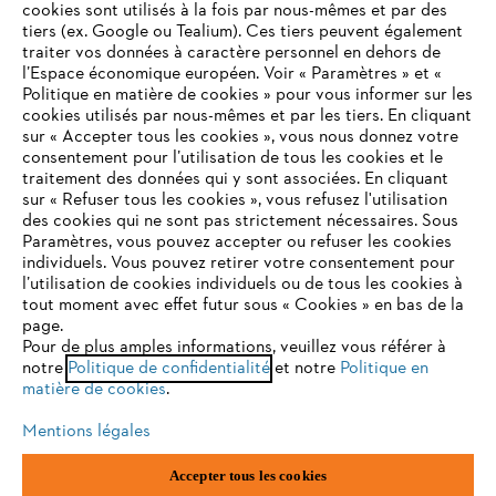
cookies sont utilisés à la fois par nous-mêmes et par des
tiers (ex. Google ou Tealium). Ces tiers peuvent également
traiter vos données à caractère personnel en dehors de
l’Espace économique européen. Voir « Paramètres » et «
STIHL FAQ
Politique en matière de cookies » pour vous informer sur les
cookies utilisés par nous-mêmes et par les tiers. En cliquant
sur « Accepter tous les cookies », vous nous donnez votre
consentement pour l’utilisation de tous les cookies et le
VOTRE NAVIGATEUR INTERNET
traitement des données qui y sont associées. En cliquant
Contact
N'EST PLUS PRIS EN CHARGE
sur « Refuser tous les cookies », vous refusez l'utilisation
des cookies qui ne sont pas strictement nécessaires. Sous
Paramètres, vous pouvez accepter ou refuser les cookies
individuels. Vous pouvez retirer votre consentement pour
Vous utilisez un navigateur Internet que nous ne prenons plus
l’utilisation de cookies individuels ou de tous les cookies à
en charge, et certaines fonctionnalités de notre site ne
tout moment avec effet futur sous « Cookies » en bas de la
Politique de protection des données
peuvent fonctionner correctement. Pour une utilisation
page.
optimale de notre site, nous vous recommandons de passer à
Pour de plus amples informations, veuillez vous référer à
Mentions légales
Utilisation des cookies
notre
l'un des navigateurs suivants :
Politique de confidentialité
et notre
Politique en
matière de cookies
.
Informations juridiques
Mentions légales
firefox
chrome
Accepter tous les cookies
ANDREAS STIHL NV, Veurtstraat 117, 2870 Puurs-Sint-Amands,