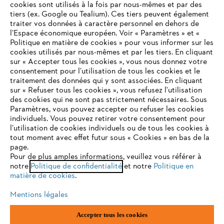
cookies sont utilisés à la fois par nous-mêmes et par des
tiers (ex. Google ou Tealium). Ces tiers peuvent également
traiter vos données à caractère personnel en dehors de
l’Espace économique européen. Voir « Paramètres » et «
STIHL FAQ
Politique en matière de cookies » pour vous informer sur les
cookies utilisés par nous-mêmes et par les tiers. En cliquant
sur « Accepter tous les cookies », vous nous donnez votre
consentement pour l’utilisation de tous les cookies et le
VOTRE NAVIGATEUR INTERNET
traitement des données qui y sont associées. En cliquant
Contact
N'EST PLUS PRIS EN CHARGE
sur « Refuser tous les cookies », vous refusez l'utilisation
des cookies qui ne sont pas strictement nécessaires. Sous
Paramètres, vous pouvez accepter ou refuser les cookies
individuels. Vous pouvez retirer votre consentement pour
Vous utilisez un navigateur Internet que nous ne prenons plus
l’utilisation de cookies individuels ou de tous les cookies à
en charge, et certaines fonctionnalités de notre site ne
tout moment avec effet futur sous « Cookies » en bas de la
Politique de protection des données
peuvent fonctionner correctement. Pour une utilisation
page.
optimale de notre site, nous vous recommandons de passer à
Pour de plus amples informations, veuillez vous référer à
Mentions légales
Utilisation des cookies
notre
l'un des navigateurs suivants :
Politique de confidentialité
et notre
Politique en
matière de cookies
.
Informations juridiques
Mentions légales
firefox
chrome
Accepter tous les cookies
ANDREAS STIHL NV, Veurtstraat 117, 2870 Puurs-Sint-Amands,