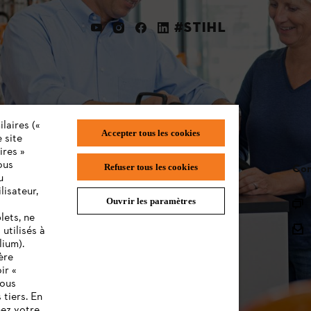
#STIHL
laires («
Accepter tous les cookies
 site
ires »
ous
STIHL FAQ
Con
Refuser tous les cookies
u
lisateur,
Ouvrir les paramètres
L'Enregistrement
lets, ne
L'Assortiment
utilisés à
lium).
Batteries et Matériel Électrique
ère
ir «
Notices d'emploi
vous
 tiers. En
nez votre