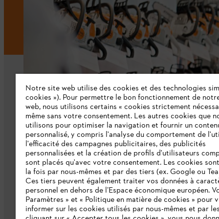
Notre site web utilise des cookies et des technologies simi
cookies »). Pour permettre le bon fonctionnement de notre
web, nous utilisons certains « cookies strictement nécessa
même sans votre consentement. Les autres cookies que n
L'Entreprise
utilisons pour optimiser la navigation et fournir un conten
personnalisé, y compris l'analyse du comportement de l'uti
Qui sommes-nous ?
l'efficacité des campagnes publicitaires, des publicités
personnalisées et la création de profils d'utilisateurs comp
Presse
sont placés qu'avec votre consentement. Les cookies sont 
la fois par nous-mêmes et par des tiers (ex. Google ou Tea
Emploi
Ces tiers peuvent également traiter vos données à caract
personnel en dehors de l’Espace économique européen. Vo
Développement durable
Paramètres » et « Politique en matière de cookies » pour 
informer sur les cookies utilisés par nous-mêmes et par les
Ligne Intégrité STIHL
cliquant sur « Accepter tous les cookies », vous nous don