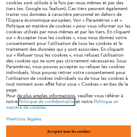
cookies sont utilisés à la fois par nous-mêmes et par des
tiers (ex. Google ou Tealium). Ces tiers peuvent également
traiter vos données à caractère personnel en dehors de
l’Espace économique européen. Voir « Paramètres » et «
STIHL FAQ
Politique en matière de cookies » pour vous informer sur les
cookies utilisés par nous-mêmes et par les tiers. En cliquant
sur « Accepter tous les cookies », vous nous donnez votre
consentement pour l’utilisation de tous les cookies et le
VOTRE NAVIGATEUR INTERNET
traitement des données qui y sont associées. En cliquant
Contact
N'EST PLUS PRIS EN CHARGE
sur « Refuser tous les cookies », vous refusez l'utilisation
des cookies qui ne sont pas strictement nécessaires. Sous
Paramètres, vous pouvez accepter ou refuser les cookies
individuels. Vous pouvez retirer votre consentement pour
Vous utilisez un navigateur Internet que nous ne prenons plus
l’utilisation de cookies individuels ou de tous les cookies à
en charge, et certaines fonctionnalités de notre site ne
tout moment avec effet futur sous « Cookies » en bas de la
Politique de protection des données
peuvent fonctionner correctement. Pour une utilisation
page.
optimale de notre site, nous vous recommandons de passer à
Pour de plus amples informations, veuillez vous référer à
Mentions légales
Utilisation des cookies
notre
l'un des navigateurs suivants :
Politique de confidentialité
et notre
Politique en
matière de cookies
.
Informations juridiques
Mentions légales
firefox
chrome
Accepter tous les cookies
ANDREAS STIHL NV, Veurtstraat 117, 2870 Puurs-Sint-Amands,