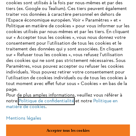
cookies sont utilisés à la fois par nous-mêmes et par des
tiers (ex. Google ou Tealium). Ces tiers peuvent également
traiter vos données à caractère personnel en dehors de
l’Espace économique européen. Voir « Paramètres » et «
STIHL FAQ
Politique en matière de cookies » pour vous informer sur les
cookies utilisés par nous-mêmes et par les tiers. En cliquant
sur « Accepter tous les cookies », vous nous donnez votre
consentement pour l’utilisation de tous les cookies et le
VOTRE NAVIGATEUR INTERNET
traitement des données qui y sont associées. En cliquant
Contact
N'EST PLUS PRIS EN CHARGE
sur « Refuser tous les cookies », vous refusez l'utilisation
des cookies qui ne sont pas strictement nécessaires. Sous
Paramètres, vous pouvez accepter ou refuser les cookies
individuels. Vous pouvez retirer votre consentement pour
Vous utilisez un navigateur Internet que nous ne prenons plus
l’utilisation de cookies individuels ou de tous les cookies à
en charge, et certaines fonctionnalités de notre site ne
tout moment avec effet futur sous « Cookies » en bas de la
Politique de protection des données
peuvent fonctionner correctement. Pour une utilisation
page.
optimale de notre site, nous vous recommandons de passer à
Pour de plus amples informations, veuillez vous référer à
Mentions légales
Utilisation des cookies
notre
l'un des navigateurs suivants :
Politique de confidentialité
et notre
Politique en
matière de cookies
.
Informations juridiques
Mentions légales
firefox
chrome
Accepter tous les cookies
ANDREAS STIHL NV, Veurtstraat 117, 2870 Puurs-Sint-Amands,