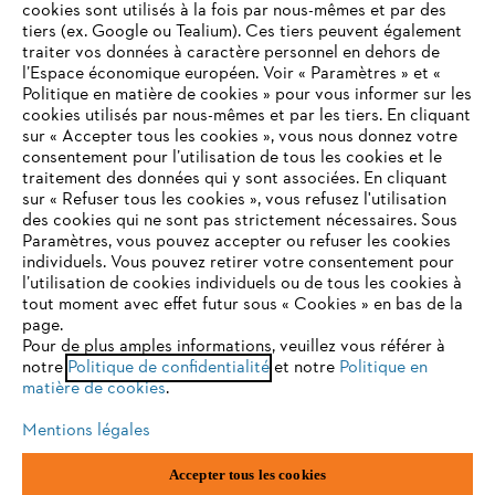
cookies sont utilisés à la fois par nous-mêmes et par des
tiers (ex. Google ou Tealium). Ces tiers peuvent également
traiter vos données à caractère personnel en dehors de
l’Espace économique européen. Voir « Paramètres » et «
STIHL FAQ
Politique en matière de cookies » pour vous informer sur les
cookies utilisés par nous-mêmes et par les tiers. En cliquant
sur « Accepter tous les cookies », vous nous donnez votre
consentement pour l’utilisation de tous les cookies et le
VOTRE NAVIGATEUR INTERNET
traitement des données qui y sont associées. En cliquant
Contact
N'EST PLUS PRIS EN CHARGE
sur « Refuser tous les cookies », vous refusez l'utilisation
des cookies qui ne sont pas strictement nécessaires. Sous
Paramètres, vous pouvez accepter ou refuser les cookies
individuels. Vous pouvez retirer votre consentement pour
Vous utilisez un navigateur Internet que nous ne prenons plus
l’utilisation de cookies individuels ou de tous les cookies à
en charge, et certaines fonctionnalités de notre site ne
tout moment avec effet futur sous « Cookies » en bas de la
Politique de protection des données
peuvent fonctionner correctement. Pour une utilisation
page.
optimale de notre site, nous vous recommandons de passer à
Pour de plus amples informations, veuillez vous référer à
Mentions légales
Utilisation des cookies
notre
l'un des navigateurs suivants :
Politique de confidentialité
et notre
Politique en
matière de cookies
.
Informations juridiques
Mentions légales
firefox
chrome
Accepter tous les cookies
ANDREAS STIHL NV, Veurtstraat 117, 2870 Puurs-Sint-Amands,