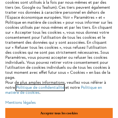
cookies sont utilisés à la fois par nous-mêmes et par des
tiers (ex. Google ou Tealium). Ces tiers peuvent également
traiter vos données à caractère personnel en dehors de
l’Espace économique européen. Voir « Paramètres » et «
STIHL FAQ
Politique en matière de cookies » pour vous informer sur les
cookies utilisés par nous-mêmes et par les tiers. En cliquant
sur « Accepter tous les cookies », vous nous donnez votre
consentement pour l’utilisation de tous les cookies et le
VOTRE NAVIGATEUR INTERNET
traitement des données qui y sont associées. En cliquant
Contact
N'EST PLUS PRIS EN CHARGE
sur « Refuser tous les cookies », vous refusez l'utilisation
des cookies qui ne sont pas strictement nécessaires. Sous
Paramètres, vous pouvez accepter ou refuser les cookies
individuels. Vous pouvez retirer votre consentement pour
Vous utilisez un navigateur Internet que nous ne prenons plus
l’utilisation de cookies individuels ou de tous les cookies à
en charge, et certaines fonctionnalités de notre site ne
tout moment avec effet futur sous « Cookies » en bas de la
Politique de protection des données
peuvent fonctionner correctement. Pour une utilisation
page.
optimale de notre site, nous vous recommandons de passer à
Pour de plus amples informations, veuillez vous référer à
Mentions légales
Utilisation des cookies
notre
l'un des navigateurs suivants :
Politique de confidentialité
et notre
Politique en
matière de cookies
.
Informations juridiques
Mentions légales
firefox
chrome
Accepter tous les cookies
ANDREAS STIHL NV, Veurtstraat 117, 2870 Puurs-Sint-Amands,