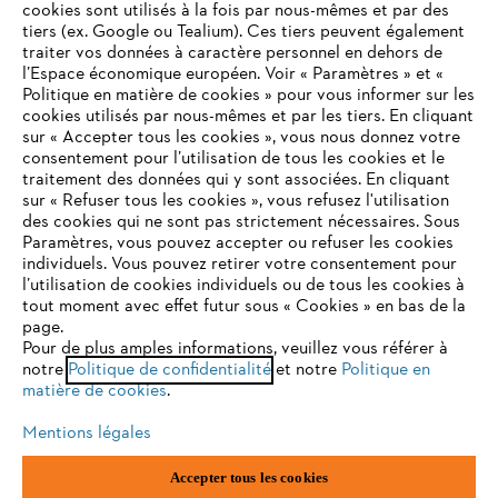
cookies sont utilisés à la fois par nous-mêmes et par des
tiers (ex. Google ou Tealium). Ces tiers peuvent également
traiter vos données à caractère personnel en dehors de
l’Espace économique européen. Voir « Paramètres » et «
STIHL FAQ
Politique en matière de cookies » pour vous informer sur les
cookies utilisés par nous-mêmes et par les tiers. En cliquant
sur « Accepter tous les cookies », vous nous donnez votre
consentement pour l’utilisation de tous les cookies et le
VOTRE NAVIGATEUR INTERNET
traitement des données qui y sont associées. En cliquant
Contact
N'EST PLUS PRIS EN CHARGE
sur « Refuser tous les cookies », vous refusez l'utilisation
des cookies qui ne sont pas strictement nécessaires. Sous
Paramètres, vous pouvez accepter ou refuser les cookies
individuels. Vous pouvez retirer votre consentement pour
Vous utilisez un navigateur Internet que nous ne prenons plus
l’utilisation de cookies individuels ou de tous les cookies à
en charge, et certaines fonctionnalités de notre site ne
tout moment avec effet futur sous « Cookies » en bas de la
Politique de protection des données
peuvent fonctionner correctement. Pour une utilisation
page.
optimale de notre site, nous vous recommandons de passer à
Pour de plus amples informations, veuillez vous référer à
Mentions légales
Utilisation des cookies
notre
l'un des navigateurs suivants :
Politique de confidentialité
et notre
Politique en
matière de cookies
.
Informations juridiques
Mentions légales
firefox
chrome
Accepter tous les cookies
ANDREAS STIHL NV, Veurtstraat 117, 2870 Puurs-Sint-Amands,