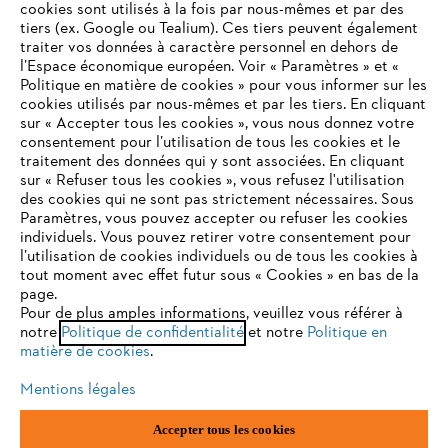
cookies sont utilisés à la fois par nous-mêmes et par des
tiers (ex. Google ou Tealium). Ces tiers peuvent également
traiter vos données à caractère personnel en dehors de
l’Espace économique européen. Voir « Paramètres » et «
STIHL FAQ
Politique en matière de cookies » pour vous informer sur les
cookies utilisés par nous-mêmes et par les tiers. En cliquant
sur « Accepter tous les cookies », vous nous donnez votre
consentement pour l’utilisation de tous les cookies et le
VOTRE NAVIGATEUR INTERNET
traitement des données qui y sont associées. En cliquant
Contact
N'EST PLUS PRIS EN CHARGE
sur « Refuser tous les cookies », vous refusez l'utilisation
des cookies qui ne sont pas strictement nécessaires. Sous
Paramètres, vous pouvez accepter ou refuser les cookies
individuels. Vous pouvez retirer votre consentement pour
Vous utilisez un navigateur Internet que nous ne prenons plus
l’utilisation de cookies individuels ou de tous les cookies à
en charge, et certaines fonctionnalités de notre site ne
tout moment avec effet futur sous « Cookies » en bas de la
Politique de protection des données
peuvent fonctionner correctement. Pour une utilisation
page.
optimale de notre site, nous vous recommandons de passer à
Pour de plus amples informations, veuillez vous référer à
Mentions légales
Utilisation des cookies
notre
l'un des navigateurs suivants :
Politique de confidentialité
et notre
Politique en
matière de cookies
.
Informations juridiques
Mentions légales
firefox
chrome
Accepter tous les cookies
ANDREAS STIHL NV, Veurtstraat 117, 2870 Puurs-Sint-Amands,