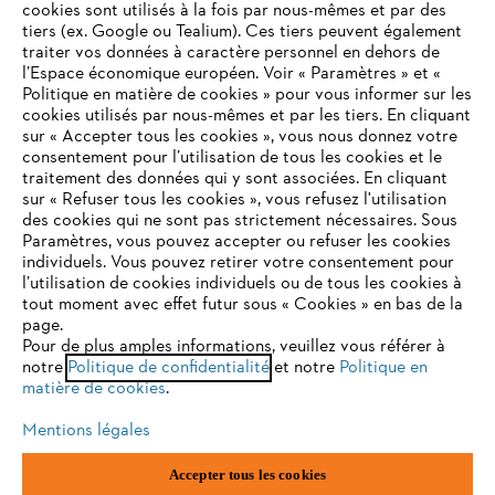
cookies sont utilisés à la fois par nous-mêmes et par des
tiers (ex. Google ou Tealium). Ces tiers peuvent également
traiter vos données à caractère personnel en dehors de
l’Espace économique européen. Voir « Paramètres » et «
STIHL FAQ
Politique en matière de cookies » pour vous informer sur les
cookies utilisés par nous-mêmes et par les tiers. En cliquant
sur « Accepter tous les cookies », vous nous donnez votre
consentement pour l’utilisation de tous les cookies et le
VOTRE NAVIGATEUR INTERNET
traitement des données qui y sont associées. En cliquant
Contact
N'EST PLUS PRIS EN CHARGE
sur « Refuser tous les cookies », vous refusez l'utilisation
des cookies qui ne sont pas strictement nécessaires. Sous
Paramètres, vous pouvez accepter ou refuser les cookies
individuels. Vous pouvez retirer votre consentement pour
Vous utilisez un navigateur Internet que nous ne prenons plus
l’utilisation de cookies individuels ou de tous les cookies à
en charge, et certaines fonctionnalités de notre site ne
tout moment avec effet futur sous « Cookies » en bas de la
Politique de protection des données
peuvent fonctionner correctement. Pour une utilisation
page.
optimale de notre site, nous vous recommandons de passer à
Pour de plus amples informations, veuillez vous référer à
Mentions légales
Utilisation des cookies
notre
l'un des navigateurs suivants :
Politique de confidentialité
et notre
Politique en
matière de cookies
.
Informations juridiques
Mentions légales
firefox
chrome
Accepter tous les cookies
ANDREAS STIHL NV, Veurtstraat 117, 2870 Puurs-Sint-Amands,