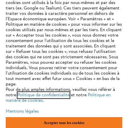
cookies sont utilisés à la fois par nous-mêmes et par des
tiers (ex. Google ou Tealium). Ces tiers peuvent également
traiter vos données à caractère personnel en dehors de
l’Espace économique européen. Voir « Paramètres » et «
STIHL FAQ
Politique en matière de cookies » pour vous informer sur les
cookies utilisés par nous-mêmes et par les tiers. En cliquant
sur « Accepter tous les cookies », vous nous donnez votre
consentement pour l’utilisation de tous les cookies et le
VOTRE NAVIGATEUR INTERNET
traitement des données qui y sont associées. En cliquant
Contact
N'EST PLUS PRIS EN CHARGE
sur « Refuser tous les cookies », vous refusez l'utilisation
des cookies qui ne sont pas strictement nécessaires. Sous
Paramètres, vous pouvez accepter ou refuser les cookies
individuels. Vous pouvez retirer votre consentement pour
Vous utilisez un navigateur Internet que nous ne prenons plus
l’utilisation de cookies individuels ou de tous les cookies à
en charge, et certaines fonctionnalités de notre site ne
tout moment avec effet futur sous « Cookies » en bas de la
Politique de protection des données
peuvent fonctionner correctement. Pour une utilisation
page.
optimale de notre site, nous vous recommandons de passer à
Pour de plus amples informations, veuillez vous référer à
Mentions légales
Utilisation des cookies
notre
l'un des navigateurs suivants :
Politique de confidentialité
et notre
Politique en
matière de cookies
.
Informations juridiques
Mentions légales
firefox
chrome
Accepter tous les cookies
ANDREAS STIHL NV, Veurtstraat 117, 2870 Puurs-Sint-Amands,