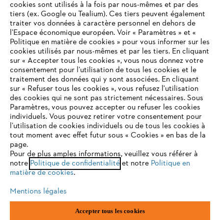
cookies sont utilisés à la fois par nous-mêmes et par des
tiers (ex. Google ou Tealium). Ces tiers peuvent également
traiter vos données à caractère personnel en dehors de
l’Espace économique européen. Voir « Paramètres » et «
STIHL FAQ
Politique en matière de cookies » pour vous informer sur les
cookies utilisés par nous-mêmes et par les tiers. En cliquant
sur « Accepter tous les cookies », vous nous donnez votre
consentement pour l’utilisation de tous les cookies et le
VOTRE NAVIGATEUR INTERNET
traitement des données qui y sont associées. En cliquant
Contact
N'EST PLUS PRIS EN CHARGE
sur « Refuser tous les cookies », vous refusez l'utilisation
des cookies qui ne sont pas strictement nécessaires. Sous
Paramètres, vous pouvez accepter ou refuser les cookies
individuels. Vous pouvez retirer votre consentement pour
Vous utilisez un navigateur Internet que nous ne prenons plus
l’utilisation de cookies individuels ou de tous les cookies à
en charge, et certaines fonctionnalités de notre site ne
tout moment avec effet futur sous « Cookies » en bas de la
Politique de protection des données
peuvent fonctionner correctement. Pour une utilisation
page.
optimale de notre site, nous vous recommandons de passer à
Pour de plus amples informations, veuillez vous référer à
Mentions légales
Utilisation des cookies
notre
l'un des navigateurs suivants :
Politique de confidentialité
et notre
Politique en
matière de cookies
.
Informations juridiques
Mentions légales
firefox
chrome
Accepter tous les cookies
ANDREAS STIHL NV, Veurtstraat 117, 2870 Puurs-Sint-Amands,