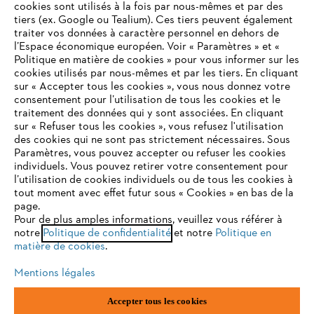
cookies sont utilisés à la fois par nous-mêmes et par des
tiers (ex. Google ou Tealium). Ces tiers peuvent également
traiter vos données à caractère personnel en dehors de
l’Espace économique européen. Voir « Paramètres » et «
STIHL FAQ
Politique en matière de cookies » pour vous informer sur les
cookies utilisés par nous-mêmes et par les tiers. En cliquant
sur « Accepter tous les cookies », vous nous donnez votre
consentement pour l’utilisation de tous les cookies et le
VOTRE NAVIGATEUR INTERNET
traitement des données qui y sont associées. En cliquant
Contact
N'EST PLUS PRIS EN CHARGE
sur « Refuser tous les cookies », vous refusez l'utilisation
des cookies qui ne sont pas strictement nécessaires. Sous
Paramètres, vous pouvez accepter ou refuser les cookies
individuels. Vous pouvez retirer votre consentement pour
Vous utilisez un navigateur Internet que nous ne prenons plus
l’utilisation de cookies individuels ou de tous les cookies à
en charge, et certaines fonctionnalités de notre site ne
tout moment avec effet futur sous « Cookies » en bas de la
Politique de protection des données
peuvent fonctionner correctement. Pour une utilisation
page.
optimale de notre site, nous vous recommandons de passer à
Pour de plus amples informations, veuillez vous référer à
Mentions légales
Utilisation des cookies
notre
l'un des navigateurs suivants :
Politique de confidentialité
et notre
Politique en
matière de cookies
.
Informations juridiques
Mentions légales
firefox
chrome
Accepter tous les cookies
ANDREAS STIHL NV, Veurtstraat 117, 2870 Puurs-Sint-Amands,