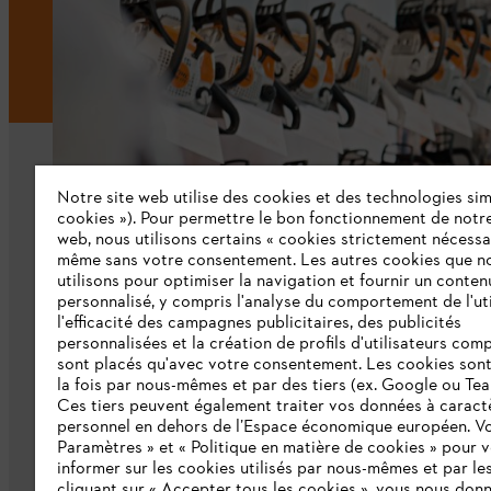
Notre site web utilise des cookies et des technologies simi
cookies »). Pour permettre le bon fonctionnement de notre
web, nous utilisons certains « cookies strictement nécessa
même sans votre consentement. Les autres cookies que n
L'Entreprise
utilisons pour optimiser la navigation et fournir un conten
personnalisé, y compris l'analyse du comportement de l'uti
Qui sommes-nous ?
l'efficacité des campagnes publicitaires, des publicités
personnalisées et la création de profils d'utilisateurs comp
Presse
sont placés qu'avec votre consentement. Les cookies sont 
la fois par nous-mêmes et par des tiers (ex. Google ou Tea
Emploi
Ces tiers peuvent également traiter vos données à caract
personnel en dehors de l’Espace économique européen. Vo
Développement durable
Paramètres » et « Politique en matière de cookies » pour 
informer sur les cookies utilisés par nous-mêmes et par les
Ligne Intégrité STIHL
cliquant sur « Accepter tous les cookies », vous nous don