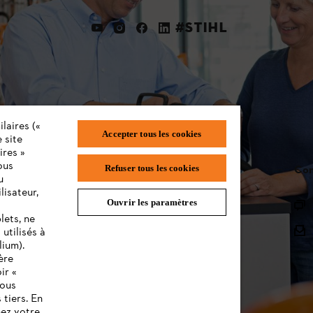
#STIHL
laires («
Accepter tous les cookies
 site
ires »
ous
STIHL FAQ
Con
Refuser tous les cookies
u
lisateur,
Ouvrir les paramètres
L'Enregistrement
lets, ne
L'Assortiment
utilisés à
lium).
Batteries et Matériel Électrique
ère
ir «
Notices d'emploi
vous
 tiers. En
nez votre