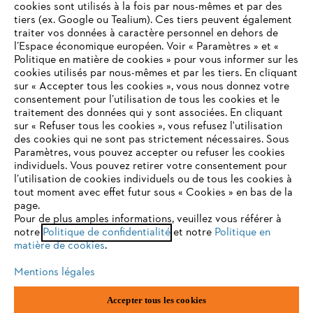
cookies sont utilisés à la fois par nous-mêmes et par des
tiers (ex. Google ou Tealium). Ces tiers peuvent également
traiter vos données à caractère personnel en dehors de
l’Espace économique européen. Voir « Paramètres » et «
STIHL FAQ
Politique en matière de cookies » pour vous informer sur les
cookies utilisés par nous-mêmes et par les tiers. En cliquant
sur « Accepter tous les cookies », vous nous donnez votre
consentement pour l’utilisation de tous les cookies et le
VOTRE NAVIGATEUR INTERNET
traitement des données qui y sont associées. En cliquant
Contact
N'EST PLUS PRIS EN CHARGE
sur « Refuser tous les cookies », vous refusez l'utilisation
des cookies qui ne sont pas strictement nécessaires. Sous
Paramètres, vous pouvez accepter ou refuser les cookies
individuels. Vous pouvez retirer votre consentement pour
Vous utilisez un navigateur Internet que nous ne prenons plus
l’utilisation de cookies individuels ou de tous les cookies à
en charge, et certaines fonctionnalités de notre site ne
tout moment avec effet futur sous « Cookies » en bas de la
Politique de protection des données
peuvent fonctionner correctement. Pour une utilisation
page.
optimale de notre site, nous vous recommandons de passer à
Pour de plus amples informations, veuillez vous référer à
Mentions légales
Utilisation des cookies
notre
l'un des navigateurs suivants :
Politique de confidentialité
et notre
Politique en
matière de cookies
.
Informations juridiques
Mentions légales
firefox
chrome
Accepter tous les cookies
ANDREAS STIHL NV, Veurtstraat 117, 2870 Puurs-Sint-Amands,