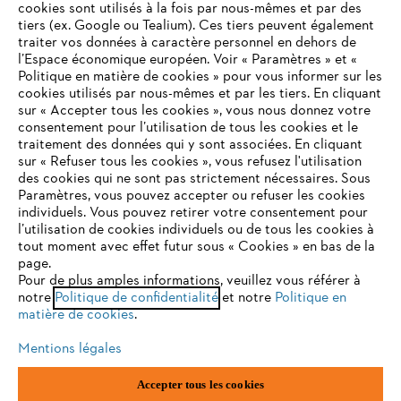
cookies sont utilisés à la fois par nous-mêmes et par des
tiers (ex. Google ou Tealium). Ces tiers peuvent également
traiter vos données à caractère personnel en dehors de
l’Espace économique européen. Voir « Paramètres » et «
STIHL FAQ
Politique en matière de cookies » pour vous informer sur les
cookies utilisés par nous-mêmes et par les tiers. En cliquant
sur « Accepter tous les cookies », vous nous donnez votre
consentement pour l’utilisation de tous les cookies et le
VOTRE NAVIGATEUR INTERNET
traitement des données qui y sont associées. En cliquant
Contact
N'EST PLUS PRIS EN CHARGE
sur « Refuser tous les cookies », vous refusez l'utilisation
des cookies qui ne sont pas strictement nécessaires. Sous
Paramètres, vous pouvez accepter ou refuser les cookies
individuels. Vous pouvez retirer votre consentement pour
Vous utilisez un navigateur Internet que nous ne prenons plus
l’utilisation de cookies individuels ou de tous les cookies à
en charge, et certaines fonctionnalités de notre site ne
tout moment avec effet futur sous « Cookies » en bas de la
Politique de protection des données
peuvent fonctionner correctement. Pour une utilisation
page.
optimale de notre site, nous vous recommandons de passer à
Pour de plus amples informations, veuillez vous référer à
Mentions légales
Utilisation des cookies
notre
l'un des navigateurs suivants :
Politique de confidentialité
et notre
Politique en
matière de cookies
.
Informations juridiques
Mentions légales
firefox
chrome
Accepter tous les cookies
ANDREAS STIHL NV, Veurtstraat 117, 2870 Puurs-Sint-Amands,