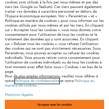
cookies sont utilisés à la fois par nous-mêmes et par des
tiers (ex. Google ou Tealium). Ces tiers peuvent également
traiter vos données à caractère personnel en dehors de
l’Espace économique européen. Voir « Paramètres » et «
STIHL FAQ
Politique en matière de cookies » pour vous informer sur les
cookies utilisés par nous-mêmes et par les tiers. En cliquant
sur « Accepter tous les cookies », vous nous donnez votre
consentement pour l’utilisation de tous les cookies et le
VOTRE NAVIGATEUR INTERNET
traitement des données qui y sont associées. En cliquant
Contact
N'EST PLUS PRIS EN CHARGE
sur « Refuser tous les cookies », vous refusez l'utilisation
des cookies qui ne sont pas strictement nécessaires. Sous
Paramètres, vous pouvez accepter ou refuser les cookies
individuels. Vous pouvez retirer votre consentement pour
Vous utilisez un navigateur Internet que nous ne prenons plus
l’utilisation de cookies individuels ou de tous les cookies à
en charge, et certaines fonctionnalités de notre site ne
tout moment avec effet futur sous « Cookies » en bas de la
Politique de protection des données
peuvent fonctionner correctement. Pour une utilisation
page.
optimale de notre site, nous vous recommandons de passer à
Pour de plus amples informations, veuillez vous référer à
Mentions légales
Utilisation des cookies
notre
l'un des navigateurs suivants :
Politique de confidentialité
et notre
Politique en
matière de cookies
.
Informations juridiques
Mentions légales
firefox
chrome
Accepter tous les cookies
ANDREAS STIHL NV, Veurtstraat 117, 2870 Puurs-Sint-Amands,