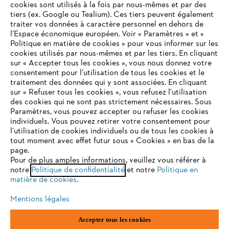
cookies sont utilisés à la fois par nous-mêmes et par des
tiers (ex. Google ou Tealium). Ces tiers peuvent également
traiter vos données à caractère personnel en dehors de
l’Espace économique européen. Voir « Paramètres » et «
STIHL FAQ
Politique en matière de cookies » pour vous informer sur les
cookies utilisés par nous-mêmes et par les tiers. En cliquant
sur « Accepter tous les cookies », vous nous donnez votre
consentement pour l’utilisation de tous les cookies et le
VOTRE NAVIGATEUR INTERNET
traitement des données qui y sont associées. En cliquant
Contact
N'EST PLUS PRIS EN CHARGE
sur « Refuser tous les cookies », vous refusez l'utilisation
des cookies qui ne sont pas strictement nécessaires. Sous
Paramètres, vous pouvez accepter ou refuser les cookies
individuels. Vous pouvez retirer votre consentement pour
Vous utilisez un navigateur Internet que nous ne prenons plus
l’utilisation de cookies individuels ou de tous les cookies à
en charge, et certaines fonctionnalités de notre site ne
tout moment avec effet futur sous « Cookies » en bas de la
Politique de protection des données
peuvent fonctionner correctement. Pour une utilisation
page.
optimale de notre site, nous vous recommandons de passer à
Pour de plus amples informations, veuillez vous référer à
Mentions légales
Utilisation des cookies
notre
l'un des navigateurs suivants :
Politique de confidentialité
et notre
Politique en
matière de cookies
.
Informations juridiques
Mentions légales
firefox
chrome
Accepter tous les cookies
ANDREAS STIHL NV, Veurtstraat 117, 2870 Puurs-Sint-Amands,