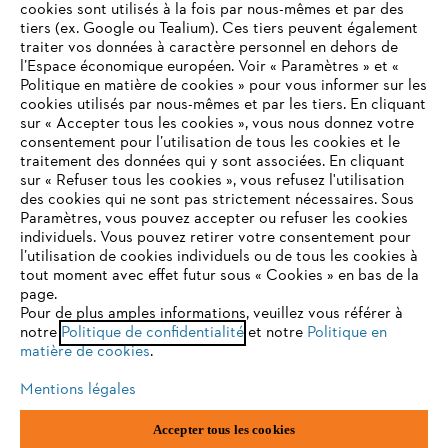
cookies sont utilisés à la fois par nous-mêmes et par des
tiers (ex. Google ou Tealium). Ces tiers peuvent également
traiter vos données à caractère personnel en dehors de
l’Espace économique européen. Voir « Paramètres » et «
STIHL FAQ
Politique en matière de cookies » pour vous informer sur les
cookies utilisés par nous-mêmes et par les tiers. En cliquant
sur « Accepter tous les cookies », vous nous donnez votre
consentement pour l’utilisation de tous les cookies et le
VOTRE NAVIGATEUR INTERNET
traitement des données qui y sont associées. En cliquant
Contact
N'EST PLUS PRIS EN CHARGE
sur « Refuser tous les cookies », vous refusez l'utilisation
des cookies qui ne sont pas strictement nécessaires. Sous
Paramètres, vous pouvez accepter ou refuser les cookies
individuels. Vous pouvez retirer votre consentement pour
Vous utilisez un navigateur Internet que nous ne prenons plus
l’utilisation de cookies individuels ou de tous les cookies à
en charge, et certaines fonctionnalités de notre site ne
tout moment avec effet futur sous « Cookies » en bas de la
Politique de protection des données
peuvent fonctionner correctement. Pour une utilisation
page.
optimale de notre site, nous vous recommandons de passer à
Pour de plus amples informations, veuillez vous référer à
Mentions légales
Utilisation des cookies
notre
l'un des navigateurs suivants :
Politique de confidentialité
et notre
Politique en
matière de cookies
.
Informations juridiques
Mentions légales
firefox
chrome
Accepter tous les cookies
ANDREAS STIHL NV, Veurtstraat 117, 2870 Puurs-Sint-Amands,