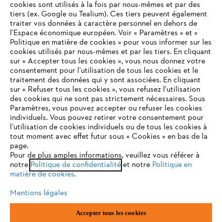
cookies sont utilisés à la fois par nous-mêmes et par des
tiers (ex. Google ou Tealium). Ces tiers peuvent également
traiter vos données à caractère personnel en dehors de
l’Espace économique européen. Voir « Paramètres » et «
STIHL FAQ
Politique en matière de cookies » pour vous informer sur les
cookies utilisés par nous-mêmes et par les tiers. En cliquant
sur « Accepter tous les cookies », vous nous donnez votre
consentement pour l’utilisation de tous les cookies et le
VOTRE NAVIGATEUR INTERNET
traitement des données qui y sont associées. En cliquant
Contact
N'EST PLUS PRIS EN CHARGE
sur « Refuser tous les cookies », vous refusez l'utilisation
des cookies qui ne sont pas strictement nécessaires. Sous
Paramètres, vous pouvez accepter ou refuser les cookies
individuels. Vous pouvez retirer votre consentement pour
Vous utilisez un navigateur Internet que nous ne prenons plus
l’utilisation de cookies individuels ou de tous les cookies à
en charge, et certaines fonctionnalités de notre site ne
tout moment avec effet futur sous « Cookies » en bas de la
Politique de protection des données
peuvent fonctionner correctement. Pour une utilisation
page.
optimale de notre site, nous vous recommandons de passer à
Pour de plus amples informations, veuillez vous référer à
Mentions légales
Utilisation des cookies
notre
l'un des navigateurs suivants :
Politique de confidentialité
et notre
Politique en
matière de cookies
.
Informations juridiques
Mentions légales
firefox
chrome
Accepter tous les cookies
ANDREAS STIHL NV, Veurtstraat 117, 2870 Puurs-Sint-Amands,