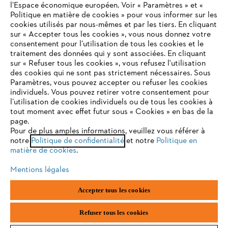
l’Espace économique européen. Voir « Paramètres » et «
STIHL FAQ
Politique en matière de cookies » pour vous informer sur les
cookies utilisés par nous-mêmes et par les tiers. En cliquant
sur « Accepter tous les cookies », vous nous donnez votre
consentement pour l’utilisation de tous les cookies et le
VOTRE NAVIGATEUR INTERNET
traitement des données qui y sont associées. En cliquant
Contact
N'EST PLUS PRIS EN CHARGE
sur « Refuser tous les cookies », vous refusez l'utilisation
des cookies qui ne sont pas strictement nécessaires. Sous
Paramètres, vous pouvez accepter ou refuser les cookies
individuels. Vous pouvez retirer votre consentement pour
Vous utilisez un navigateur Internet que nous ne prenons plus
l’utilisation de cookies individuels ou de tous les cookies à
en charge, et certaines fonctionnalités de notre site ne
tout moment avec effet futur sous « Cookies » en bas de la
Politique de protection des données
peuvent fonctionner correctement. Pour une utilisation
page.
optimale de notre site, nous vous recommandons de passer à
Pour de plus amples informations, veuillez vous référer à
Mentions légales
Utilisation des cookies
notre
l'un des navigateurs suivants :
Politique de confidentialité
et notre
Politique en
matière de cookies
.
Informations juridiques
Mentions légales
firefox
chrome
Accepter tous les cookies
ANDREAS STIHL NV, Veurtstraat 117, 2870 Puurs-Sint-Amands,
België/Belgique
safari
edge
VAT Number: BE 0427.714.768
Refuser tous les cookies