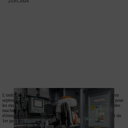
23.01.2024
L'ordonnance de l'UE 2016/1628 EURO V entrée en vigueur en
septembre 2016 définit de nouvelles valeurs limites d'émission pour
les moteurs à combustion interne (moteurs à essence et diesel) des
machines et appareils mobiles. Ces nouvelles valeurs limites
d'émission seront applicables à tous les produits STIHL à partir du
1er janvier 2019.