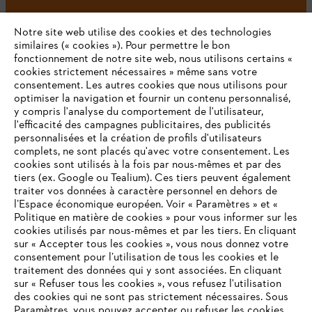
Notre site web utilise des cookies et des technologies
#STIHL
similaires (« cookies »). Pour permettre le bon
fonctionnement de notre site web, nous utilisons certains «
cookies strictement nécessaires » même sans votre
consentement. Les autres cookies que nous utilisons pour
optimiser la navigation et fournir un contenu personnalisé,
y compris l'analyse du comportement de l'utilisateur,
l'efficacité des campagnes publicitaires, des publicités
personnalisées et la création de profils d'utilisateurs
complets, ne sont placés qu'avec votre consentement. Les
L'Entreprise
cookies sont utilisés à la fois par nous-mêmes et par des
tiers (ex. Google ou Tealium). Ces tiers peuvent également
traiter vos données à caractère personnel en dehors de
l’Espace économique européen. Voir « Paramètres » et «
STIHL FAQ
Politique en matière de cookies » pour vous informer sur les
cookies utilisés par nous-mêmes et par les tiers. En cliquant
sur « Accepter tous les cookies », vous nous donnez votre
consentement pour l’utilisation de tous les cookies et le
VOTRE NAVIGATEUR INTERNET
traitement des données qui y sont associées. En cliquant
Contact
N'EST PLUS PRIS EN CHARGE
sur « Refuser tous les cookies », vous refusez l'utilisation
des cookies qui ne sont pas strictement nécessaires. Sous
Paramètres, vous pouvez accepter ou refuser les cookies