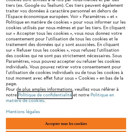
cookies sont utilisés à la fois par nous-mêmes et par des
tiers (ex. Google ou Tealium). Ces tiers peuvent également
traiter vos données à caractère personnel en dehors de
l’Espace économique européen. Voir « Paramètres » et «
STIHL FAQ
Politique en matière de cookies » pour vous informer sur les
cookies utilisés par nous-mêmes et par les tiers. En cliquant
sur « Accepter tous les cookies », vous nous donnez votre
consentement pour l’utilisation de tous les cookies et le
VOTRE NAVIGATEUR INTERNET
traitement des données qui y sont associées. En cliquant
Contact
N'EST PLUS PRIS EN CHARGE
sur « Refuser tous les cookies », vous refusez l'utilisation
des cookies qui ne sont pas strictement nécessaires. Sous
Paramètres, vous pouvez accepter ou refuser les cookies
individuels. Vous pouvez retirer votre consentement pour
Vous utilisez un navigateur Internet que nous ne prenons plus
l’utilisation de cookies individuels ou de tous les cookies à
en charge, et certaines fonctionnalités de notre site ne
tout moment avec effet futur sous « Cookies » en bas de la
Politique de protection des données
peuvent fonctionner correctement. Pour une utilisation
page.
optimale de notre site, nous vous recommandons de passer à
Pour de plus amples informations, veuillez vous référer à
Mentions légales
Utilisation des cookies
notre
l'un des navigateurs suivants :
Politique de confidentialité
et notre
Politique en
matière de cookies
.
Informations juridiques
Mentions légales
firefox
chrome
Accepter tous les cookies
ANDREAS STIHL NV, Veurtstraat 117, 2870 Puurs-Sint-Amands,
België/Belgique