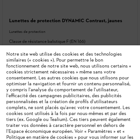
Lunettes de protection DYNAMIC Contrast, jaunes
Lunettes de protection
Classe de résistance balistique F (EN 166)
15,50 €
*
Notre site web utilise des cookies et des technologies
similaires (« cookies »). Pour permettre le bon
Comparer
fonctionnement de notre site web, nous utilisons certains «
cookies strictement nécessaires » même sans votre
consentement. Les autres cookies que nous utilisons pour
20
SUR
20
PRODUITS
optimiser la navigation et fournir un contenu personnalisé,
y compris l'analyse du comportement de l'utilisateur,
l'efficacité des campagnes publicitaires, des publicités
Retour en haut de page
personnalisées et la création de profils d'utilisateurs
complets, ne sont placés qu'avec votre consentement. Les
cookies sont utilisés à la fois par nous-mêmes et par des
tiers (ex. Google ou Tealium). Ces tiers peuvent également
traiter vos données à caractère personnel en dehors de
l’Espace économique européen. Voir « Paramètres » et «
Politique en matière de cookies » pour vous informer sur les