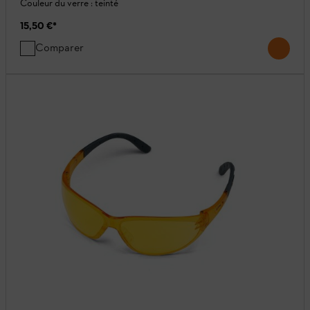
Couleur du verre : teinté
15,50 €
*
Comparer