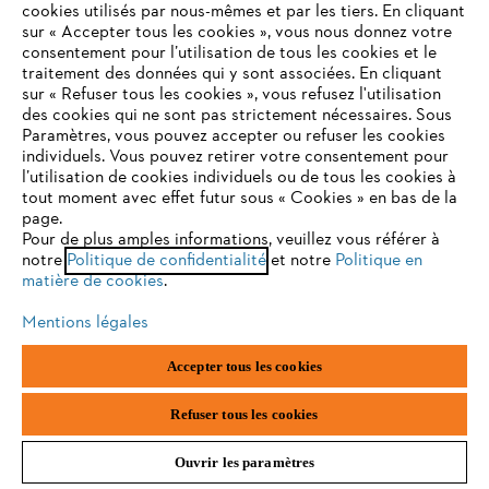
Accessoires et produits complémentaires
cookies utilisés par nous-mêmes et par les tiers. En cliquant
sur « Accepter tous les cookies », vous nous donnez votre
consentement pour l’utilisation de tous les cookies et le
VOTRE NAVIGATEUR INTERNET
traitement des données qui y sont associées. En cliquant
N'EST PLUS PRIS EN CHARGE
sur « Refuser tous les cookies », vous refusez l'utilisation
des cookies qui ne sont pas strictement nécessaires. Sous
Paramètres, vous pouvez accepter ou refuser les cookies
individuels. Vous pouvez retirer votre consentement pour
Vous utilisez un navigateur Internet que nous ne prenons plus
l’utilisation de cookies individuels ou de tous les cookies à
en charge, et certaines fonctionnalités de notre site ne
tout moment avec effet futur sous « Cookies » en bas de la
peuvent fonctionner correctement. Pour une utilisation
page.
optimale de notre site, nous vous recommandons de passer à
Pour de plus amples informations, veuillez vous référer à
notre
l'un des navigateurs suivants :
Politique de confidentialité
et notre
Politique en
matière de cookies
.
Mentions légales
firefox
chrome
Accessoires et pièces de rechange
Accepter tous les cookies
safari
edge
Refuser tous les cookies
Ouvrir les paramètres